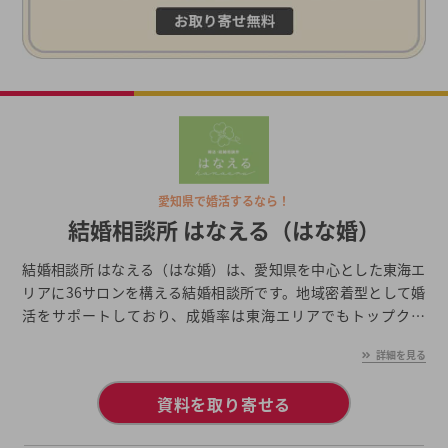
愛知県で婚活するなら！
結婚相談所 はなえる（はな婚）
結婚相談所 はなえる（はな婚）は、愛知県を中心とした東海エ
リアに36サロンを構える結婚相談所です。地域密着型として婚
活をサポートしており、成婚率は東海エリアでもトップクラ
ス。会員からのうれしい声も続々と報告されています。また、
詳細を見る
無料の相談会・体験会も開催しており、ご希望であればオンラ
インでの相談にも対応。相談会では婚活のアドバイスが受けら
資料を取り寄せる
れるので、まずは利用してみるのもおすすめです。