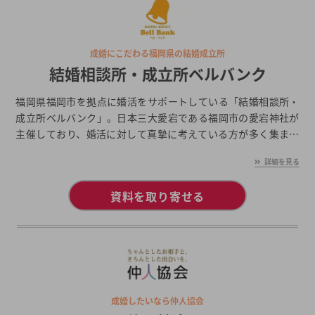
成婚にこだわる福岡県の結婚成立所
結婚相談所・成立所ベルバンク
福岡県福岡市を拠点に婚活をサポートしている「結婚相談所・
成立所ベルバンク」。日本三大愛宕である福岡市の愛宕神社が
主催しており、婚活に対して真摯に考えている方が多く集まっ
ているという特徴があります。また、プロのカウンセラーによ
詳細を見る
るカウンセリングや人柄を重視したマッチング、定期的に開催
される恋愛講座「男塾！」などを提供している点も結婚相談
資料を取り寄せる
所・成立所ベルバンクの魅力です。
成婚したいなら仲人協会