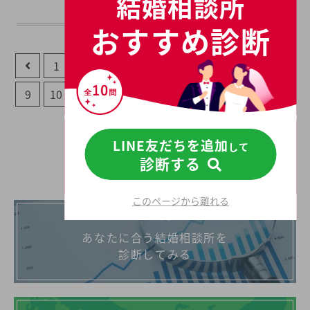
結婚相談所
おすすめ診断
1
2
3
4
5
6
7
8
...
9
10
19
20
LINE友だちを追加
して
結婚相談所を探す
診断する
このページから離れる
まずはお試し！
あなたに合う結婚相談所を
診断してみる