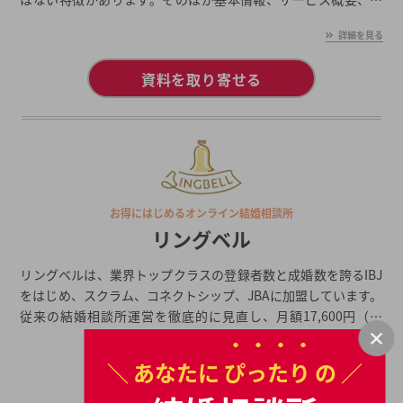
金プラン、口コミ・評判、入会後の婚活の流れなどをまとめて
詳細を見る
紹介します。
資料を取り寄せる
お得にはじめるオンライン結婚相談所
リングベル
リングベルは、業界トップクラスの登録者数と成婚数を誇るIBJ
をはじめ、スクラム、コネクトシップ、JBAに加盟しています。
従来の結婚相談所運営を徹底的に見直し、月額17,600円（税
込）のリーズナブルな価格でサービスをご提供。結婚相談所と
詳細を見る
同等のサービスをオンラインでお得に試せる手軽さが特徴で
＼ あなたに
ぴったり
の ／
す。
資料を取り寄せる