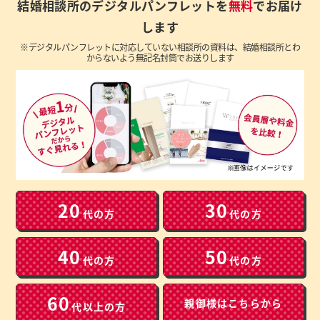
結婚相談所のデジタルパンフレットを
無料
でお届け
します
※デジタルパンフレットに対応していない相談所の資料は、結婚相談所とわ
からないよう無記名封筒でお送りします
20
30
代の方
代の方
40
50
代の方
代の方
60
親御様は
こちらから
代以上の方