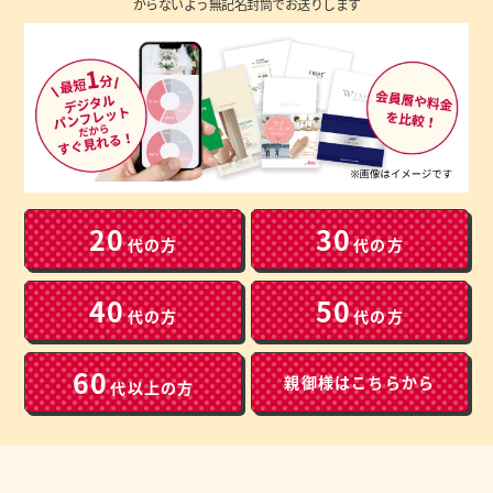
からないよう無記名封筒でお送りします
20
30
代の方
代の方
40
50
代の方
代の方
60
親御様は
こちらから
代以上の方