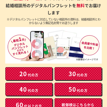
結婚相談所のデジタルパンフレットを
無料
でお届け
します
※デジタルパンフレットに対応していない相談所の資料は、結婚相談所とわ
からないよう無記名封筒でお送りします
20
30
代の方
代の方
40
50
代の方
代の方
60
親御様は
こちらから
代以上の方