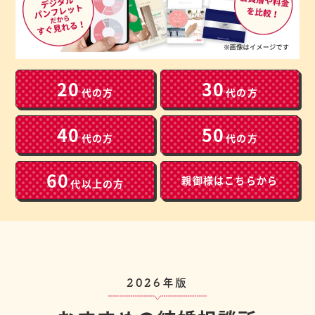
20
30
代の方
代の方
40
50
代の方
代の方
60
親御様は
こちらから
代以上の方
2026年版