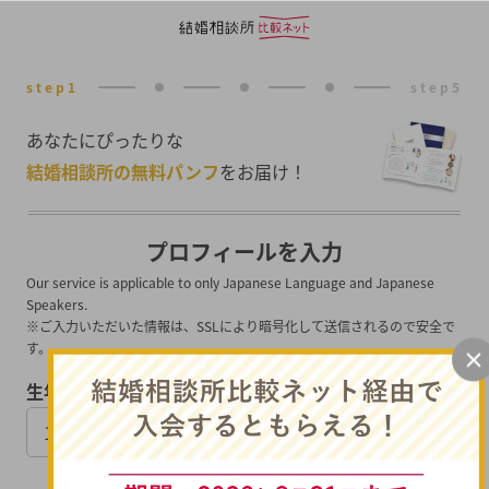
あなたにぴったりな
結婚相談所の無料パンフ
をお届け！
プロフィールを入力
Our service is applicable to only Japanese Language and Japanese
Speakers.
※ご入力いただいた情報は、SSLにより暗号化して送信されるので安全で
す。
生年月日