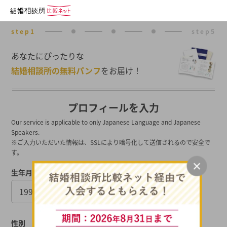
あなたにぴったりな
結婚相談所の無料パンフ
をお届け！
プロフィールを入力
Our service is applicable to only Japanese Language and Japanese
Speakers.
※ご入力いただいた情報は、SSLにより暗号化して送信されるので安全で
す。
生年月日
性別