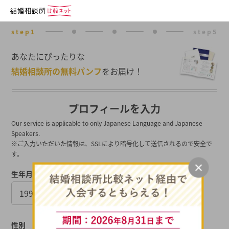
あなたにぴったりな
結婚相談所の無料パンフ
をお届け！
プロフィールを入力
Our service is applicable to only Japanese Language and Japanese
Speakers.
※ご入力いただいた情報は、SSLにより暗号化して送信されるので安全で
す。
生年月日
性別