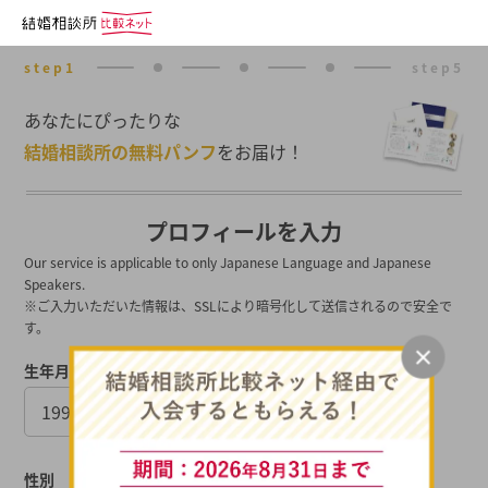
あなたにぴったりな
結婚相談所の無料パンフ
をお届け！
プロフィールを入力
Our service is applicable to only Japanese Language and Japanese
Speakers.
※ご入力いただいた情報は、SSLにより暗号化して送信されるので安全で
す。
生年月日
性別