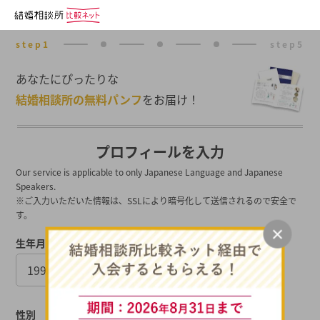
あなたにぴったりな
結婚相談所の無料パンフ
をお届け！
プロフィールを入力
Our service is applicable to only Japanese Language and Japanese
Speakers.
※ご入力いただいた情報は、SSLにより暗号化して送信されるので安全で
す。
生年月日
性別