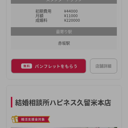
界内でも圧倒的に高い成婚実績を出し続けることが
初期費用
¥44000
できています。「婚活を運やご縁まかせにしない」
月額
¥11000
「確実に結果につながるサポートを行う」をモット
成婚料
¥220000
ーに、これからも皆様の “地元婚活” を全力で応援
最寄り駅
させていただきます。
赤坂駅
店舗詳細
パンフレットをもらう
無料
結婚相談所ハピネス久留米本店