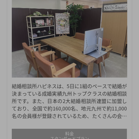
結婚相談所ハピネスは、5日に1組のペースで結婚が
決まっている成婚実績九州トップクラスの結婚相談
所です。また、日本の2大結婚相談所連盟に加盟し
ており、全国で約160,000名、地元九州で約11,000
名の会員様が登録されているため、たくさんの会員
様の中から自分に合った結婚相手を探すことができ
ます。地元の会員数が多く、きめ細かい婚活サポー
料金
トを行っている結婚相談所ハピネスだからこそ、業
スタンダードプラン