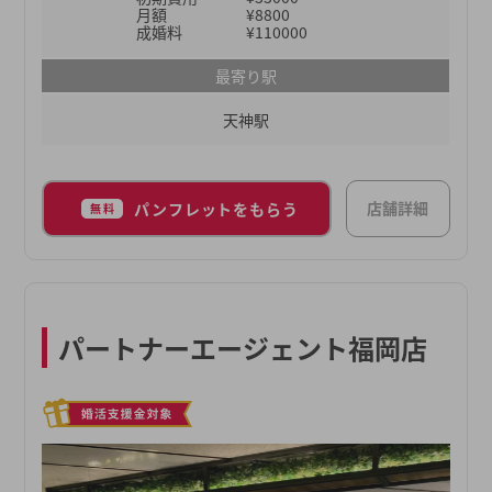
「成婚にこだわった婚活サービスを提供する」をコ
月額
¥8800
ンセプトにしていますが、挙式や新居、ライフプラ
成婚料
¥110000
ンニングなどの成婚後のサービスも魅力です。
最寄り駅
天神駅
店舗詳細
パンフレットをもらう
無料
パートナーエージェント福岡店