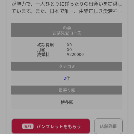
が魅力で、一人ひとりにぴったりの出会いを提供し
ています。また、日本で唯一、由緒正しき愛宕神社
公認の結婚成立所です。愛宕神社は日本中に1000ヶ
所以上あり日本を代表する神社となり、その中でも
料金
日本三大愛宕といわれる福岡・愛宕神社より公認さ
お茶見愛コース
れた結婚相談所です。
初期費用
¥0
月額
¥0
成婚料
¥220000
クチコミ
2
件
最寄り駅
博多駅
店舗詳細
パンフレットをもらう
無料