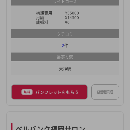
ますので、結婚相談所に入会を検討している方や、
ライトコース
費用やサービス内容についてよくわからない方は、
初期費用
¥55000
まずは弊社の無料の個別相談会にお越しください。
月額
¥14300
無料個別相談会では、あなたの結婚観や出会いの状
成婚料
¥0
況などを伺いながら、分かりやすく説明いたしま
クチコミ
す。
2
件
最寄り駅
天神駅
店舗詳細
パンフレットをもらう
無料
ベルバンク福岡サロン