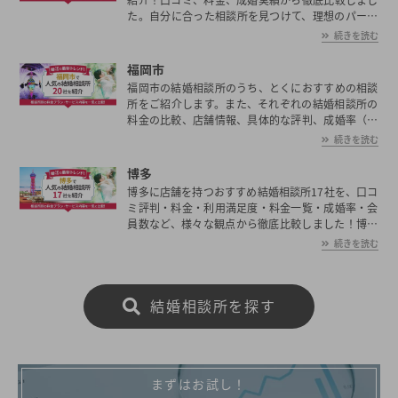
た。自分に合った相談所を見つけて、理想のパート
ナー探しを始めましょう。
続きを読む
福岡市
福岡市の結婚相談所のうち、とくにおすすめの相談
所をご紹介します。また、それぞれの結婚相談所の
料金の比較、店舗情報、具体的な評判、成婚率（成
婚実績）、会員数など、結婚相談所に関する情報を
続きを読む
まとめていますのでご参考ください！
博多
博多に店舗を持つおすすめ結婚相談所17社を、口コ
ミ評判・料金・利用満足度・料金一覧・成婚率・会
員数など、様々な観点から徹底比較しました！博多
の平均初婚年齢は、男性が29.9歳、女性が28.5歳と
続きを読む
男女共に日本全国の平均初婚年齢と比べ低い。あな
たの年収や職業、ご希望に沿った理想の相手を博多
で見つけたいとお考えの方は是非ご覧ください。
結婚相談所を探す
まずはお試し！