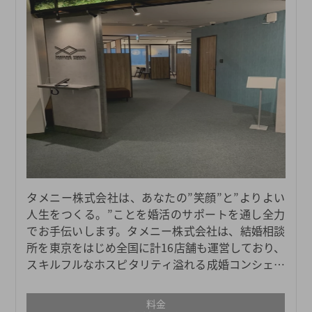
タメニー株式会社は、あなたの”笑顔”と”よりよい
人生をつくる。”ことを婚活のサポートを通し全力
でお手伝いします。タメニー株式会社は、結婚相談
所を東京をはじめ全国に計16店舗も運営しており、
スキルフルなホスピタリティ溢れる成婚コンシェル
ジュが多く所属しています。実際に店舗に足を運ん
でいただくことで実感できることがたくさんござい
料金