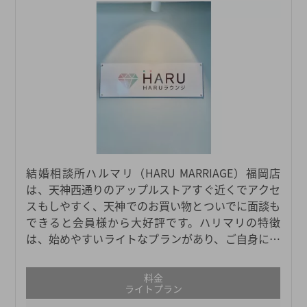
結婚相談所ハルマリ（HARU MARRIAGE）福岡店
は、天神西通りのアップルストアすぐ近くでアクセ
スもしやすく、天神でのお買い物とついでに面談も
できると会員様から大好評です。ハリマリの特徴
は、始めやすいライトなプランがあり、ご自身にあ
った活動方法を選べることや、ご紹介会員数の多
さ・男女のサポートスタッフによる手厚いサポート
料金
になります。入会前面談にてご希望の活動方法や理
ライトプラン
想のお相手をお伺いし、お写真を含めたプロフィー