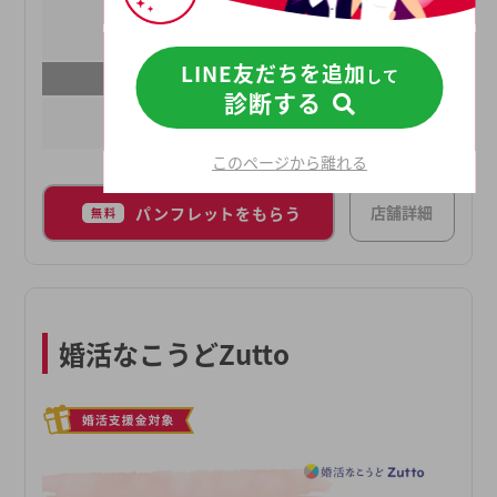
できています。「婚活を運やご縁まかせにしない」
月額
¥11000
「確実に結果につながるサポートを行う」をモット
成婚料
¥220000
ーに、これからも皆様の “地元婚活” を全力で応援
LINE友だちを追加
して
最寄り駅
させていただきます。
診断する
久留米駅
このページから離れる
店舗詳細
パンフレットをもらう
無料
婚活なこうどZutto