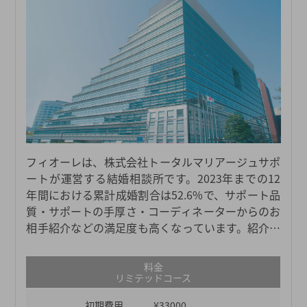
フィオーレは、株式会社トータルマリアージュサポ
ートが運営する結婚相談所です。2023年までの12
年間における累計成婚割合は52.6%で、サポート品
質・サポートの手厚さ・コーディネーターからのお
相手紹介などの満足度も高くなっています。紹介対
象となる会員数が87,000人以上と多いため、自分の
希望条件に合ったお相手と出会える可能性も高いで
料金
す。年齢層は男女ともに20～30代が多く、大学・大
リミテッドコース
学院卒の方が約60%を占めています。フィオーレは
初期費用
¥33000