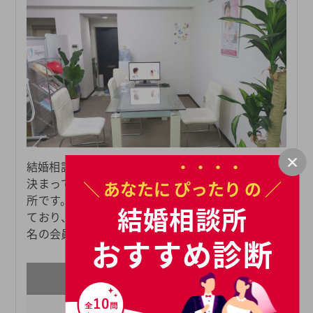
結婚相談所ハピネスは、5日に1組のペースで結婚が
決まっている成婚実績九州トップクラスの結婚相談
＼ あなたに
ぴったり
の ／
所です。また、日本の2大結婚相談所連盟に加盟し
結婚相談所
ており、全国で約160,000名、地元九州で約11,000
名の会員様が登録されているため、たくさんの会員
おすすめ診断
様の中から自分に合った結婚相手を探すことができ
ます。地元の会員数が多く、きめ細かい婚活サポー
料金
トを行っている結婚相談所ハピネスだからこそ、業
スタンダードプラン
界内でも圧倒的に高い成婚実績を出し続けることが
初期費用
¥44000