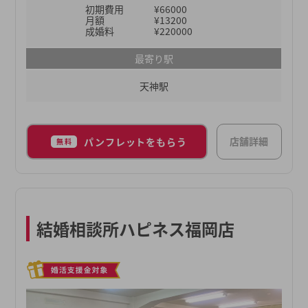
初期費用
¥66000
ル作成から、お見合い・交際後のご相談まで対面や
月額
¥13200
LINE、オンラインなどご希望に合わせて気軽に相談
成婚料
¥220000
できる環境もご用意しております。詳しくはぜひ、
最寄り駅
無料相談にお越しください。
天神駅
店舗詳細
パンフレットをもらう
無料
結婚相談所ハピネス福岡店