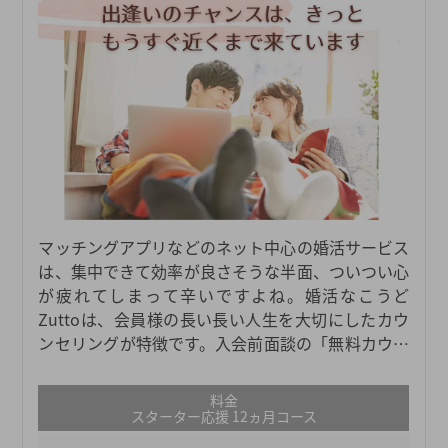
マッチングアプリなどのネット中心の婚活サービス
は、集中できて効率が良さそうな半面、ついつい心
が疲れてしまって辛いですよね。婚活なこうど
Zuttoは、会員様の長い長い人生を大切にしたカウ
ンセリングが特徴です。入会前面談の「無料カウン
セリング」を通して、これまでのことやこれからの
ご希望など何でも聞かせてください。辛かった思い
料金
出は自分の資産に変えて、心の健康を大切にしなが
スターター応援 12ヵ月コース
ら笑顔の婚活を一緒に目指しましょう。