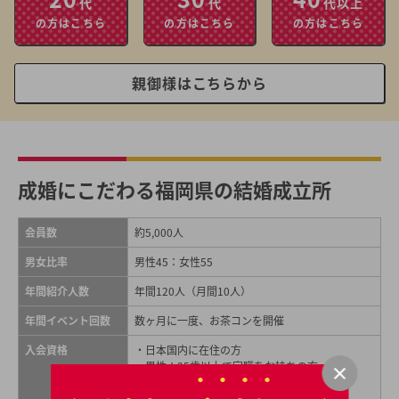
代
代
代以上
の方はこちら
の方はこちら
の方はこちら
親御様はこちらから
成婚にこだわる福岡県の結婚成立所
会員数
約5,000人
男女比率
男性45：女性55
年間紹介人数
年間120人（月間10人）
年間イベント回数
数ヶ月に一度、お茶コンを開催
入会資格
・日本国内に在住の方
・男性：25歳以上で定職をお持ちの方
・女性：20歳以上の方