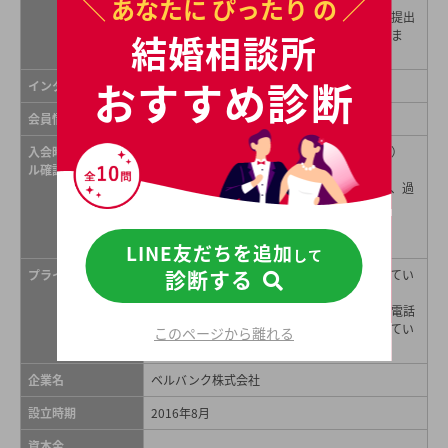
＼ あなたに
ぴったり
の ／
※入会時には独身証明書などの各種証明書を提出
結婚相談所
し、審査を通った方のみ入会することができま
す。
おすすめ診断
インターネット紹介
あり
会員情報誌
なし
入会時のプロフィー
・身分証明書（運転免許証や健康保険証など）
ル確認方法
・独身証明書（3ヶ月以内に発行されたもの）
・収入証明書（源泉徴収票や納税通知書など、過
去1年間の収入を証明できるもの）
・卒業証明書
・資格証明書 など
LINE友だちを追加
して
診断する
プライバシー配慮
プライバシー保護のため、完全予約制となってい
ます。
また、お見合い時にはお相手にフルネームや電話
番号、アドレスなど、個人情報は一切公開してい
このページから離れる
ません。
企業名
ベルバンク株式会社
設立時期
2016年8月
資本金