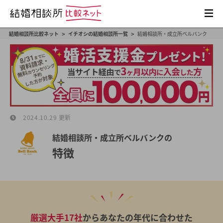
>
>
結婚相談所比較ネット
イチオシの結婚相談所一覧
結婚相談所・成立所ベルバンク
2024.10.29 更新
結婚相談所・成立所ベルバンクの
特徴
厳選大手17社
からあなたの年代に合わせた