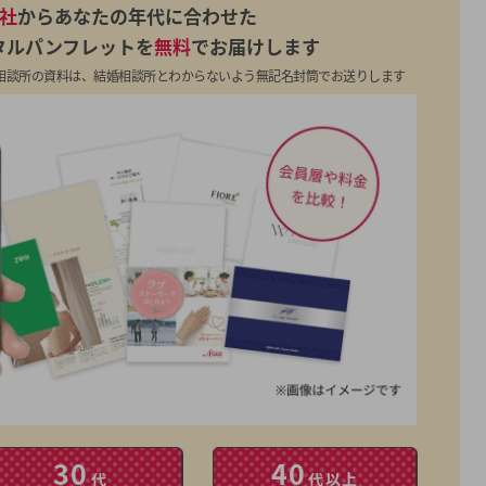
7社
からあなたの年代に合わせた
タルパンフレットを
無料
でお届けします
相談所の資料は、結婚相談所とわからないよう無記名封筒でお送りします
30
40
代
代以上