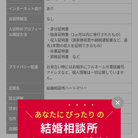
インターネット紹介
あり
会員情報誌
なし
入会時のプロフィー
・身分証明書
ル確認方法
・独身証明書（3ヵ月以内に発行されたもの）
・収入証明書（源泉徴収票や納税通知書など、過
去1年間の収入を証明できるもの）
・卒業証明書
・資格証明書 など
プライバシー配慮
お見合い時にはお相手にフルネームや電話番号、
アドレスなど、個人情報は一切公開していませ
ん。
企業名
結婚相談所ハートマリー
設立時期
資本金
＼ あなたに
ぴったり
の ／
住所
大阪府岸和田市土生町2丁目26-12 2階
結婚相談所
店舗数
1