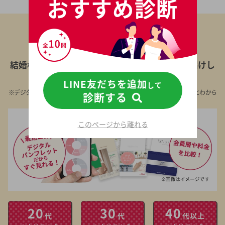
おすすめ診断
厳選大手17社
からあなたの年代に合わせた
結婚相談所のデジタルパンフレットを
無料
でお届けし
ます
LINE友だちを追加
して
※デジタルパンフレットに対応していない相談所の資料は、結婚相談所とわから
診断する
ないよう無記名封筒でお送りします
このページから離れる
20
30
40
代
代
代以上