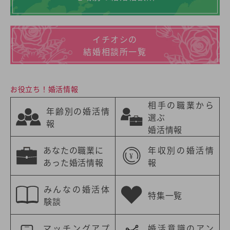
イチオシの
結婚相談所一覧
お役立ち！婚活情報
相手の職業から
年齢別の婚活情
選ぶ
報
婚活情報
あなたの職業に
年収別の婚活情
あった婚活情報
報
みんなの婚活体
特集一覧
験談
マッチングアプ
婚活意識のアン