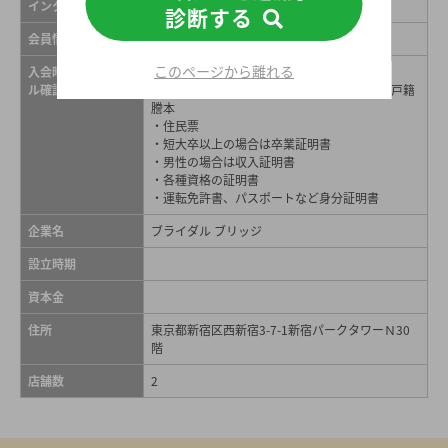
インターネット紹介
あり
診断する
会員情報誌
なし
このページから離れる
入会時のプロフィー
・写真
ル確認方法
・各市区町村の発行した独身証明書、または戸籍
謄本
・住民票
・短大卒以上の場合は卒業証明書
・男性の場合は収入証明書
・各種資格の証明書
・運転免許書、パスポートなど身分証明書
企業名
ブライダル ブリッジ
設立時期
資本金
住所
東京都新宿区西新宿3-7-1新宿パークタワーＮ30
階
店舗数
2