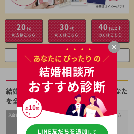
20
30
40
代
代
代以上
の方はこちら
の方はこちら
の方はこちら
親御様はこちらから
＼ あなたに
ぴったり
の ／
結婚相談所
おすすめ診断
結婚するために一歩を踏み出したあなた
を全力でサポート
入会資格
・20歳以上の男女で、内縁関係もない独身の方
で、真剣に結婚を考えている方。
・過去の婚姻歴は問いません。
LINE友だちを追加
して