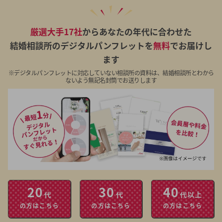
厳選大手17社
からあなたの年代に合わせた
結婚相談所のデジタルパンフレットを
無料
でお届けし
ます
※デジタルパンフレットに対応していない相談所の資料は、結婚相談所とわから
ないよう無記名封筒でお送りします
20
30
40
代
代
代以上
の方はこちら
の方はこちら
の方はこちら