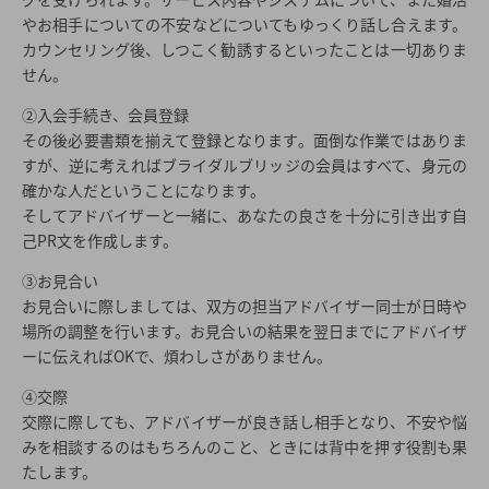
やお相手についての不安などについてもゆっくり話し合えます。
カウンセリング後、しつこく勧誘するといったことは一切ありま
せん。
②入会手続き、会員登録
その後必要書類を揃えて登録となります。面倒な作業ではありま
すが、逆に考えればブライダルブリッジの会員はすべて、身元の
確かな人だということになります。
そしてアドバイザーと一緒に、あなたの良さを十分に引き出す自
己PR文を作成します。
③お見合い
お見合いに際しましては、双方の担当アドバイザー同士が日時や
場所の調整を行います。お見合いの結果を翌日までにアドバイザ
ーに伝えればOKで、煩わしさがありません。
④交際
交際に際しても、アドバイザーが良き話し相手となり、不安や悩
みを相談するのはもちろんのこと、ときには背中を押す役割も果
たします。