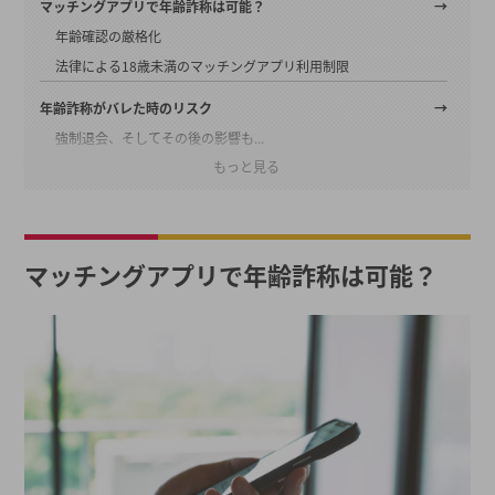
マッチングアプリで年齢詐称は可能？
年齢確認の厳格化
法律による18歳未満のマッチングアプリ利用制限
年齢詐称がバレた時のリスク
強制退会、そしてその後の影響も...
もっと見る
慰謝料請求の可能性
場合によっては違法行為の可能性も
年齢詐称に騙されないための対策
マッチングアプリで年齢詐称は可能？
年齢確認が必須のマッチングアプリを使う
ビデオ通話機能を活用する
相手の身分証を確認する
安全性の高いマッチングアプリ3選
タップル
Pairs
Match