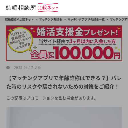
>
>
>
結婚相談所比較ネット
マッチング系記事
マッチングアプリの記事一覧
マッチングア
2025.04.17 更新
【マッチングアプリで年齢詐称はできる？】バレ
た時のリスクや騙されないための対策をご紹介！
この記事はプロモーションを含む場合があります。