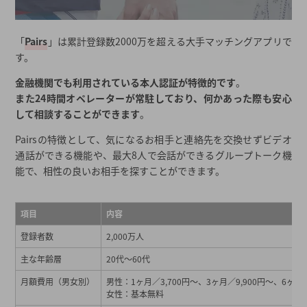
「
Pairs
」は累計登録数2000万を超える大手マッチングアプリで
す。
金融機関でも利用されている本人認証が特徴的です
。
また24時間オペレーターが常駐しており、何かあった際も安心
して相談することができます
。
Pairsの特徴として、気になるお相手と連絡先を交換せずビデオ
通話ができる機能や、最大8人で会話ができるグループトーク機
能で、相性の良いお相手を探すことができます。
項目
内容
登録者数
2,000万人
主な年齢層
20代～60代
月額費用（男女別）
男性：1ヶ月／3,700円～、3ヶ月／9,900円～、6ヶ月／
女性：基本無料