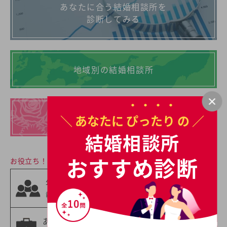
あなたに合う結婚相談所を
診断してみる
地域別の結婚相談所
イチオシの
＼ あなたに
ぴったり
の ／
結婚相談所一覧
結婚相談所
おすすめ診断
お役立ち！婚活情報
相手の職業から
年齢別の婚活情
選ぶ
報
婚活情報
あなたの職業に
年収別の婚活情