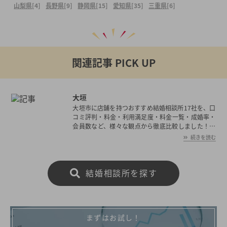
山梨県
[4]
長野県
[9]
静岡県
[15]
愛知県
[35]
三重県
[6]
関連記事 PICK UP
大垣
大垣市に店舗を持つおすすめ結婚相談所17社を、口
コミ評判・料金・利用満足度・料金一覧・成婚率・
会員数など、様々な観点から徹底比較しました！大
垣市の平均初婚年齢は、男性が30.1歳、女性が28.1
続きを読む
歳と男女共に日本全国の平均初婚年齢と比べ低い。
あなたの年収や職業、ご希望に沿った理想の相手を
大垣市で見つけたいとお考えの方は是非ご覧くださ
結婚相談所を探す
い。
まずはお試し！