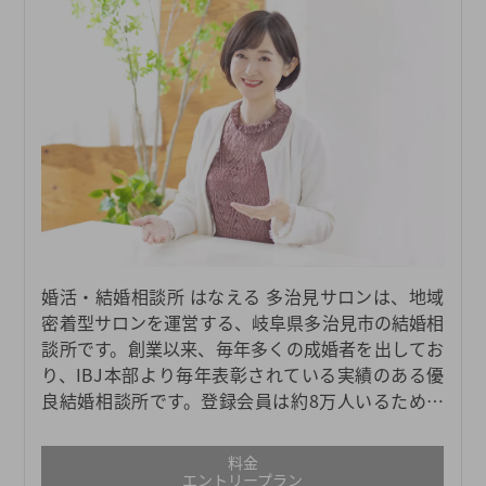
婚活・結婚相談所 はなえる 多治見サロンは、地域
密着型サロンを運営する、岐阜県多治見市の結婚相
談所です。創業以来、毎年多くの成婚者を出してお
り、IBJ本部より毎年表彰されている実績のある優
良結婚相談所です。登録会員は約8万人いるため、
多治見エリアはもちろんのこと、他エリアも含めた
幅広い会員のなかから相手を選ぶことができます。
料金
エントリープラン