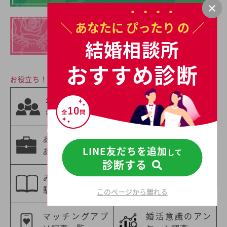
＼ あなたに
ぴったり
の ／
イチオシの
結婚相談所一覧
結婚相談所
おすすめ診断
お役立ち！婚活情報
相手の職業から
年齢別の婚活情
選ぶ
報
婚活情報
あなたの職業に
年収別の婚活情
LINE友だちを追加
あった婚活情報
報
して
診断する
みんなの婚活体
特集一覧
験談
このページから離れる
マッチングアプ
婚活意識のアン