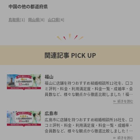
中国の他の都道府県
鳥取県
[1]
岡山県
[8]
山口県
[4]
関連記事 PICK UP
福山
福山に店舗を持つおすすめ結婚相談所12社を、口コ
ミ評判・料金・利用満足度・料金一覧・成婚率・会
員数など、様々な観点から徹底比較しました！福山
の平均初婚年齢は、男性が29.8歳、女性が28.2歳と
続きを読む
男女共に日本全国の平均初婚年齢と比べ低い。あな
たの年収や職業、ご希望に沿った理想の相手を福山
広島市
で見つけたいとお考えの方は是非ご覧ください。
広島市に店舗を持つおすすめ結婚相談所16社を、口
コミ評判・料金・利用満足度・料金一覧・成婚率・
会員数など、様々な観点から徹底比較しました！広
島市の平均初婚年齢は、男性が29.8歳、女性が28.2
続きを読む