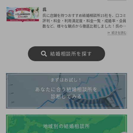
歳と男女共に日本全国の平均初婚年齢と比べ低い。
あなたの年収や職業、ご希望に沿った理想の相手を
呉
広島市で見つけたいとお考えの方は是非ご覧くださ
呉に店舗を持つおすすめ結婚相談所15社を、口コミ
い。
評判・料金・利用満足度・料金一覧・成婚率・会員
数など、様々な観点から徹底比較しました！呉の平
均初婚年齢は、男性が29.8歳、女性が28.2歳と男女
続きを読む
共に日本全国の平均初婚年齢と比べ低い。あなたの
年収や職業、ご希望に沿った理想の相手を呉で見つ
けたいとお考えの方は是非ご覧ください。
結婚相談所を探す
まずはお試し！
あなたに合う結婚相談所を
診断してみる
地域別の結婚相談所