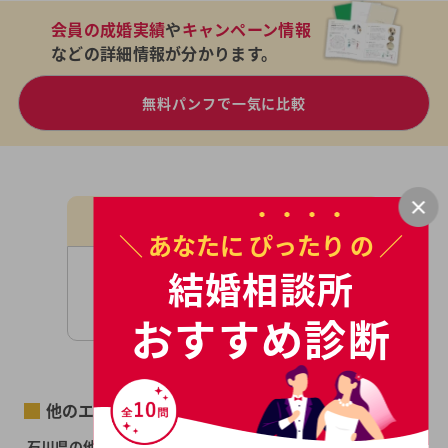
会員の成婚実績
や
キャンペーン情報
などの詳細情報が分かります。
無料パンフで一気に比較
現在の検索条件
＼ あなたに
ぴったり
の ／
北陸 , 石川県
結婚相談所
検索条件を変更>
おすすめ診断
他のエリアで探す
石川県の他の市区町村