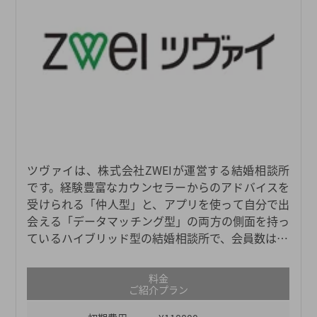
ツヴァイは、株式会社ZWEIが運営する結婚相談所
です。経験豊富なカウンセラーからのアドバイスを
受けられる「仲人型」と、アプリを使って自分で出
会える「データマッチング型」の両方の側面を持っ
ているハイブリッド型の結婚相談所で、会員数は11
万人以上と、業界最大級の規模を誇ります。大手結
婚相談所のなかでも料金体系がリーズナブルで、日
料金
本全国に51店舗もあるため、どこの地域にお住まい
ご紹介プラン
の方でも気軽にご利用いただけます。個人情報の管