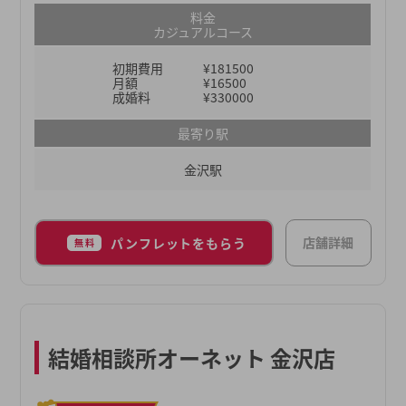
りの幸せを真剣に考え、真摯に向き合い、親身に寄
料金
り添い、全力でサポートしているからこそ、これま
カジュアルコース
でにマニュアルにはない柔軟なサポートも数多く見
初期費用
¥181500
てきました。それがなければ成婚につながらなかっ
月額
¥16500
たという事例も数多くございます。ムスベルの仲人
成婚料
¥330000
が、あなたの婚活をご成婚までしっかり伴走させて
最寄り駅
いただきます。
金沢駅
店舗詳細
パンフレットをもらう
無料
結婚相談所オーネット 金沢店