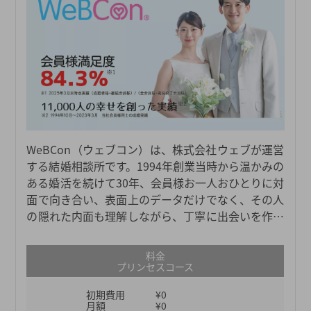
WeBCon（ウェブコン）は、株式会社ウェブが運営
する結婚相談所です。1994年創業当時から温かみの
ある婚活を続けて30年、会員様お一人おひとりに対
面で向き合い、表面上のデータだけでなく、その人
の隠れた内面も理解しながら、丁寧に出会いを作っ
てきました。その丁寧さやサポートの質の高さは、
80%を超える会員の満足度が物語っています。成婚
料金
を第一に目指す結婚相談所WeBConで、素敵な出会
プリンセスコース
いを実現しましょう。
初期費用
¥0
月額
¥0