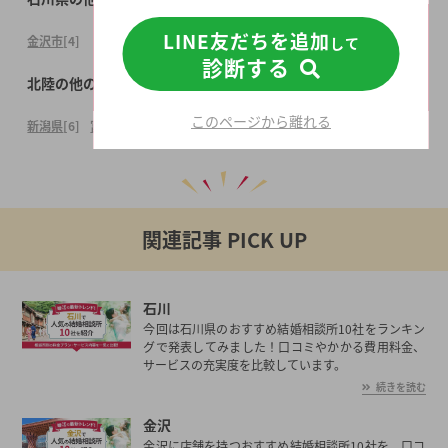
LINE友だちを追加
金沢市
[4]
して
診断する
北陸の他の都道府県
このページから離れる
新潟県
[6]
富山県
[4]
福井県
[2]
関連記事 PICK UP
石川
今回は石川県のおすすめ結婚相談所10社をランキン
グで発表してみました！口コミやかかる費用料金、
サービスの充実度を比較しています。
続きを読む
金沢
金沢に店舗を持つおすすめ結婚相談所10社を、口コ