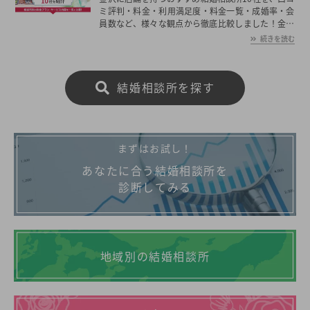
ミ評判・料金・利用満足度・料金一覧・成婚率・会
員数など、様々な観点から徹底比較しました！金沢
の平均初婚年齢は、男性が30.1歳、女性が28.3歳と
続きを読む
男女共に日本全国の平均初婚年齢と比べ低い。あな
たの年収や職業、ご希望に沿った理想の相手を金沢
で見つけたいとお考えの方は是非ご覧ください。
結婚相談所を探す
まずはお試し！
あなたに合う結婚相談所を
診断してみる
地域別の結婚相談所