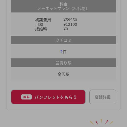
を成功させたい方にもおすすめです。※当社は、登
料金
録会員数、お見合い数、および成婚数No.1（＊）の
オーネットプラン（20代割）
IBJの加盟相談所です。＊日本マーケティングリサ
初期費用
¥59950
ーチ機構調べ（成婚数/お見合い件数：2023年実
月額
¥12100
績、会員数：2023年12月末時点、2024年1月期_指
成婚料
¥0
定領域における市場調査）また、全国に店舗がある
クチコミ
ため婚活を進めながら転職やUターンなどで引っ越
しをしても、その地域の店舗で引き続き活動できる
2
件
ところもポイント。全国のお相手候補を紹介してく
れるので、場所を問わず婚活を進められます。結婚
最寄り駅
の可能性を高める婚活サポートをしてくれるオーネ
金沢駅
ットで、理想のお相手を探してみませんか？
店舗詳細
パンフレットをもらう
無料