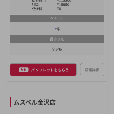
初期費用
¥118800
理も徹底しているので、安全面を優先したい方にも
月額
¥15950
おすすめです。多くの会員のなかから、自分に合っ
成婚料
¥0
た結婚相手を探してみてください。
クチコミ
2
件
最寄り駅
金沢駅
店舗詳細
パンフレットをもらう
無料
ムスベル金沢店