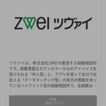
ツヴァイは、株式会社ZWEIが運営する結婚相談所
です。経験豊富なカウンセラーからのアドバイスを
受けられる「仲人型」と、アプリを使って自分で出
会える「データマッチング型」の両方の側面を持っ
ているハイブリッド型の結婚相談所で、会員数は11
万人以上と、業界最大級の規模を誇ります。大手結
婚相談所のなかでも料金体系がリーズナブルで、日
料金
本全国に51店舗もあるため、どこの地域にお住まい
ご紹介プラン