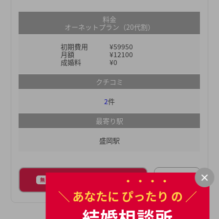
No.1を誇り、より多くの出会いのチャンスから婚活
を成功させたい方にもおすすめです。※当社は、登
料金
録会員数、お見合い数、および成婚数No.1（＊）の
オーネットプラン（20代割）
IBJの加盟相談所です。＊日本マーケティングリサ
初期費用
¥59950
ーチ機構調べ（成婚数/お見合い件数：2023年実
月額
¥12100
績、会員数：2023年12月末時点、2024年1月期_指
成婚料
¥0
定領域における市場調査）また、全国に店舗がある
クチコミ
ため婚活を進めながら転職やUターンなどで引っ越
しをしても、その地域の店舗で引き続き活動できる
2
件
ところもポイント。全国のお相手候補を紹介してく
れるので、場所を問わず婚活を進められます。結婚
最寄り駅
の可能性を高める婚活サポートをしてくれるオーネ
盛岡駅
ットで、理想のお相手を探してみませんか？
店舗詳細
パンフレットをもらう
無料
＼ あなたに
ぴったり
の ／
結婚相談所