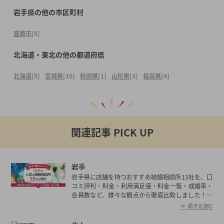
岩手県の他の市区町村
盛岡市
[5]
北海道・東北の他の都道府県
北海道
[5]
宮城県
[10]
秋田県
[1]
山形県
[3]
福島県
[4]
関連記事 PICK UP
岩手
岩手県に店舗を持つおすすめ結婚相談所13社を、口
コミ評判・料金・利用満足度・料金一覧・成婚率・
会員数など、様々な観点から徹底比較しました！岩
手県の平均初婚年齢は、男性が30.2歳、女性が28.1
続きを読む
歳と男女共に日本全国の平均初婚年齢と比べ低い。
あなたの年収や職業、ご希望に沿った理想の相手を