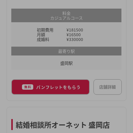
仲人たちがおります。日々担当会員様お一人おひと
りの幸せを真剣に考え、真摯に向き合い、親身に寄
料金
り添い、全力でサポートしているからこそ、これま
カジュアルコース
でにマニュアルにはない柔軟なサポートも数多く見
初期費用
¥181500
てきました。それがなければ成婚につながらなかっ
月額
¥16500
たという事例も数多くございます。ムスベルの仲人
成婚料
¥330000
が、あなたの婚活をご成婚までしっかり伴走させて
最寄り駅
いただきます。
盛岡駅
店舗詳細
パンフレットをもらう
無料
結婚相談所オーネット 盛岡店