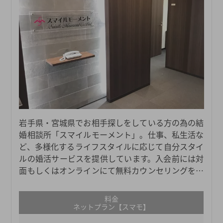
岩手県・宮城県でお相手探しをしている方の為の結
婚相談所「スマイルモーメント」。仕事、私生活な
ど、多様化するライフスタイルに応じて自分スタイ
ルの婚活サービスを提供しています。入会前には対
面もしくはオンラインにて無料カウンセリングを受
けられ、自分に合った婚活を選択できます。岩手
県・宮城県にお住まいで結婚相談所をお探しの方は
料金
ぜひ参考にしてみてください。
ネットプラン【スマモ】