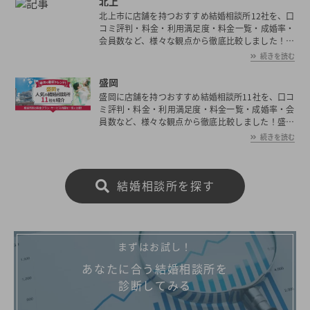
北上
岩手県で見つけたいとお考えの方は是非ご覧くださ
北上市に店舗を持つおすすめ結婚相談所12社を、口
い。
コミ評判・料金・利用満足度・料金一覧・成婚率・
会員数など、様々な観点から徹底比較しました！北
上市の平均初婚年齢は、男性が30.2歳、女性が28.1
続きを読む
歳と男女共に日本全国の平均初婚年齢と比べ低い。
あなたの年収や職業、ご希望に沿った理想の相手を
盛岡
北上市で見つけたいとお考えの方は是非ご覧くださ
盛岡に店舗を持つおすすめ結婚相談所11社を、口コ
い。
ミ評判・料金・利用満足度・料金一覧・成婚率・会
員数など、様々な観点から徹底比較しました！盛岡
の平均初婚年齢は、男性が30.2歳、女性が28.1歳と
続きを読む
男女共に日本全国の平均初婚年齢と比べ低い。あな
たの年収や職業、ご希望に沿った理想の相手を盛岡
で見つけたいとお考えの方は是非ご覧ください。
結婚相談所を探す
まずはお試し！
あなたに合う結婚相談所を
診断してみる