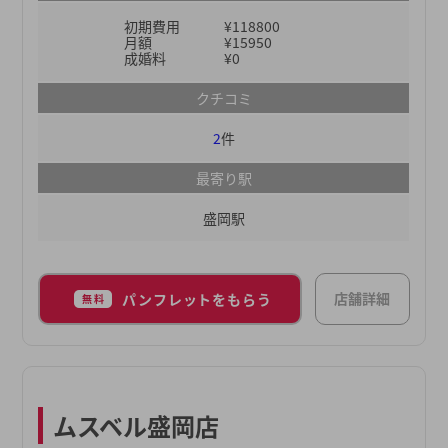
の方でも気軽にご利用いただけます。個人情報の管
初期費用
¥118800
理も徹底しているので、安全面を優先したい方にも
月額
¥15950
おすすめです。多くの会員のなかから、自分に合っ
成婚料
¥0
た結婚相手を探してみてください。
クチコミ
2
件
最寄り駅
盛岡駅
店舗詳細
パンフレットをもらう
無料
ムスベル盛岡店