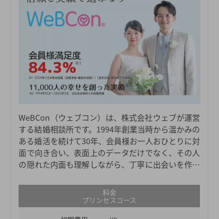
WeBCon（ウェブコン）は、株式会社ウェブが運営
する結婚相談所です。1994年創業当時から温かみの
ある婚活を続けて30年、会員様お一人おひとりに対
面で向き合い、表面上のデータだけでなく、その人
の隠れた内面も理解しながら、丁寧に出会いを作っ
てきました。その丁寧さやサポートの質の高さは、
80%を超える会員の満足度が物語っています。成婚
料金
を第一に目指す結婚相談所WeBConで、素敵な出会
プリンセスコース
いを実現しましょう。