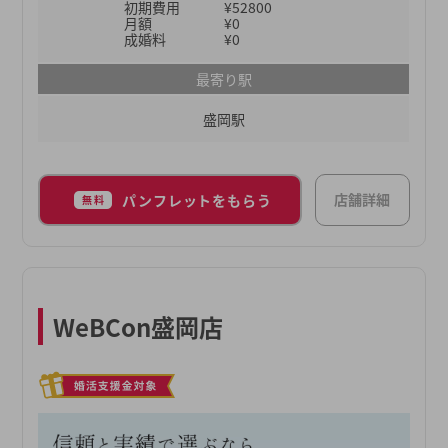
初期費用
¥52800
月額
¥0
成婚料
¥0
最寄り駅
盛岡駅
店舗詳細
パンフレットをもらう
無料
WeBCon盛岡店