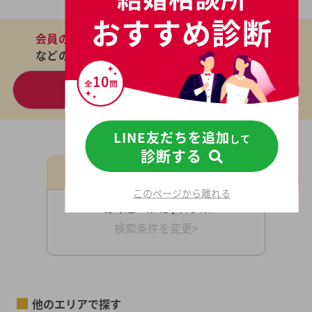
おすすめ診断
会員の成婚実績
や
キャンペーン情報
などの詳細情報が分かります。
無料パンフで一気に比較
LINE友だちを追加
して
診断する
現在の検索条件
このページから離れる
北海道・東北 , 岩手県
検索条件を変更>
他のエリアで探す