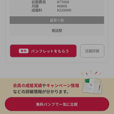
初期費用
¥77000
ロフィール写真からお見合い、交際までしっかりサ
月額
¥6800
ポートし、成婚へと導きます。
成婚料
¥220000
最寄り駅
堀詰駅
店舗詳細
パンフレットをもらう
無料
会員の成婚実績
や
キャンペーン情報
などの詳細情報が分かります。
無料パンフで一気に比較