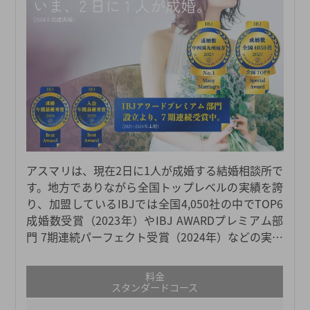
アスマリは、現在2日に1人が成婚する結婚相談所で
す。地方でありながら全国トップレベルの実績を誇
り、加盟しているIBJでは全国4,050社の中でTOP6
成婚数受賞（2023年）やIBJ AWARDプレミアム部
門 7期連続パーフェクト受賞（2024年）などの実績
があります。実績のある結婚相談所は価格が高い傾
向にありますが、お客様が婚活を続けやすいように
料金
リーズナブルなプランを用意しており、コストパフ
スタンダードコース
ォーマンスの良い結婚相談所を目指しています。プ