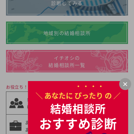
診断してみる
地域別の結婚相談所
イチオシの
結婚相談所一覧
お役立ち！婚活情報
＼ あなたに
ぴったり
の ／
相手の職業から
年齢別の婚活情
選ぶ
結婚相談所
報
婚活情報
おすすめ診断
あなたの職業に
年収別の婚活情
あった婚活情報
報