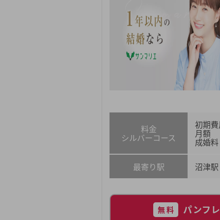
初期費
料金
月額
シルバーコース
成婚料
最寄り駅
沼津駅
パンフ
無料