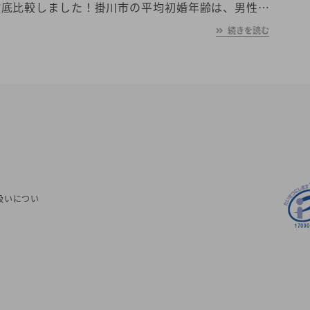
徹底比較しました！掛川市の平均初婚年齢は、男性が
歳、女性が28.2歳と男女共に日本全国の平均初婚年齢と比
続きを読む
あなたの年収や職業、ご希望に沿った理想の相手を掛
つけたいとお考えの方は是非ご覧ください。
扱いについ