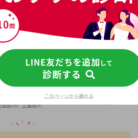
LINE友だちを追加
して
診断する
このページから離れる
愛知県
三重県
[35]
[6]