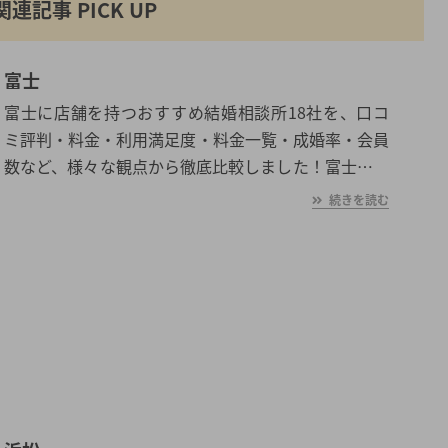
関連記事 PICK UP
富士
富士に店舗を持つおすすめ結婚相談所18社を、口コ
ミ評判・料金・利用満足度・料金一覧・成婚率・会員
数など、様々な観点から徹底比較しました！富士の平
均初婚年齢は、男性が30.2歳、女性が28.2歳と男女共
続きを読む
に日本全国の平均初婚年齢と比べ低い。あなたの年収
や職業、ご希望に沿った理想の相手を富士で見つけた
いとお考えの方は是非ご覧ください。