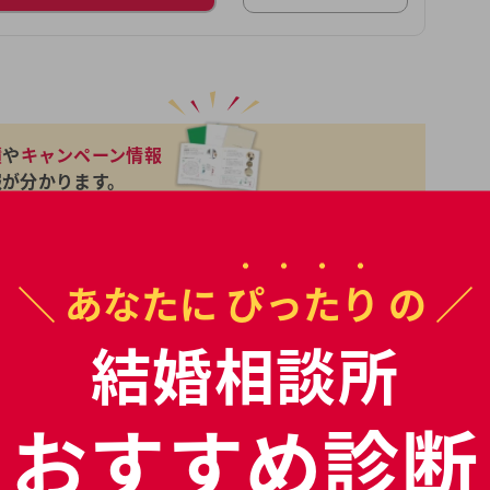
績
や
キャンペーン情報
報が分かります。
料パンフで一気に比較
＼ あなたに
ぴったり
の ／
結婚相談所
現在の検索条件
おすすめ診断
中部 , 静岡県 , 沼津市
検索条件を変更>