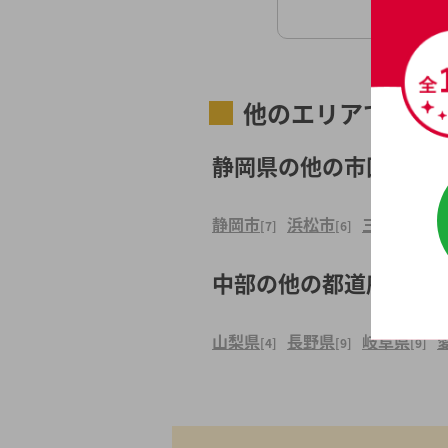
他のエリアで探す
静岡県の他の市区町村
静岡市
浜松市
三島市
[7]
[6]
[1]
中部の他の都道府県
山梨県
長野県
岐阜県
[4]
[9]
[9]