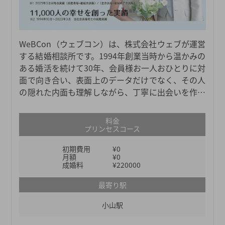
WeBCon（ウェブコン）は、株式会社ウェブが運営
する結婚相談所です。1994年創業当時から温かみの
ある婚活を続けて30年、会員様お一人おひとりに対
面で向き合い、表面上のデータだけでなく、その人
の隠れた内面も理解しながら、丁寧に出会いを作っ
てきました。その丁寧さやサポートの質の高さは、
80%を超える会員の満足度が物語っています。成婚
料金
を第一に目指す結婚相談所WeBConで、素敵な出会
プリンセスコース
いを実現しましょう。
初期費用
¥0
月額
¥0
成婚料
¥220000
最寄り駅
小山駅