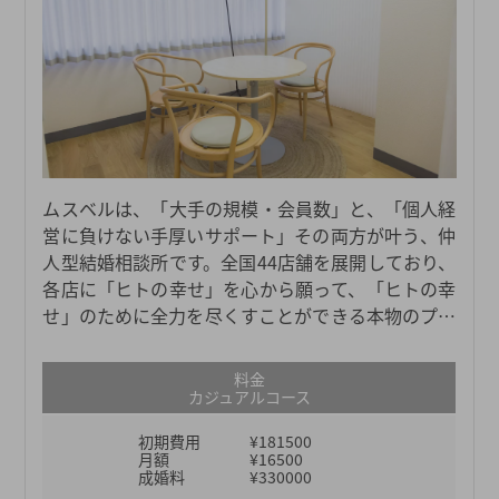
ムスベルは、「大手の規模・会員数」と、「個人経
営に負けない手厚いサポート」その両方が叶う、仲
人型結婚相談所です。全国44店舗を展開しており、
各店に「ヒトの幸せ」を心から願って、「ヒトの幸
せ」のために全力を尽くすことができる本物のプロ
仲人たちがおります。日々担当会員様お一人おひと
りの幸せを真剣に考え、真摯に向き合い、親身に寄
料金
り添い、全力でサポートしているからこそ、これま
カジュアルコース
でにマニュアルにはない柔軟なサポートも数多く見
初期費用
¥181500
てきました。それがなければ成婚につながらなかっ
月額
¥16500
たという事例も数多くございます。ムスベルの仲人
成婚料
¥330000