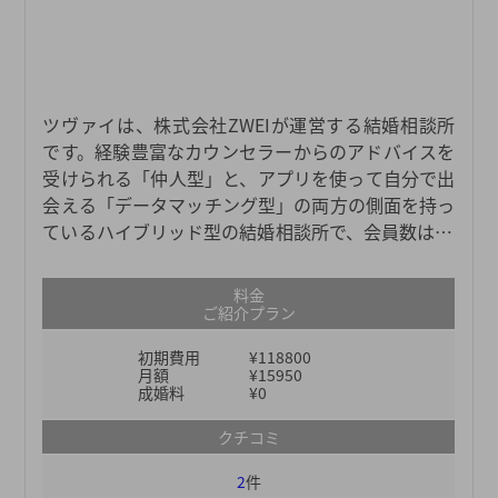
ツヴァイは、株式会社ZWEIが運営する結婚相談所
です。経験豊富なカウンセラーからのアドバイスを
受けられる「仲人型」と、アプリを使って自分で出
会える「データマッチング型」の両方の側面を持っ
ているハイブリッド型の結婚相談所で、会員数は11
万人以上と、業界最大級の規模を誇ります。大手結
婚相談所のなかでも料金体系がリーズナブルで、日
料金
本全国に51店舗もあるため、どこの地域にお住まい
ご紹介プラン
の方でも気軽にご利用いただけます。個人情報の管
初期費用
¥118800
理も徹底しているので、安全面を優先したい方にも
月額
¥15950
おすすめです。多くの会員のなかから、自分に合っ
成婚料
¥0
た結婚相手を探してみてください。
クチコミ
2
件