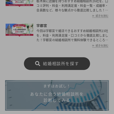
栃木県に店舗を持つおすすめ結婚相談所26社を、口
コミ評判・料金・利用満足度・料金一覧・成婚率・
会員数など、様々な観点から徹底比較しました！栃
木県の平均初婚年齢は、男性が30.2歳、女性が28.3
続きを読む
歳と男女共に日本全国の平均初婚年齢と比べ低い傾
向にあります。あなたの年収や職業、ご希望に沿っ
宇都宮
た理想の相手を東京で見つけたいとお考えの方は是
今回は宇都宮で婚活できるおすすめ結婚相談所23社
非ご覧ください。
を、料金・利用満足度・口コミから徹底比較しまし
た！宇都宮の結婚相談所で無料体験できるところも
紹介しています。
続きを読む
結婚相談所を探す
まずはお試し！
あなたに合う結婚相談所を
診断してみる