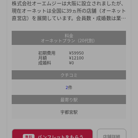
株式会社オーエムジーは大阪に設立されましたが、
現在オーネットは全国に39ヵ所の店舗（オーネット
直営店）を展開しています。会員数・成婚数は業界
No.1を誇り、より多くの出会いのチャンスから婚活
を成功させたい方にもおすすめです。※当社は、登
料金
録会員数、お見合い数、および成婚数No.1（＊）の
オーネットプラン（20代割）
IBJの加盟相談所です。＊日本マーケティングリサ
初期費用
¥59950
ーチ機構調べ（成婚数/お見合い件数：2023年実
月額
¥12100
績、会員数：2023年12月末時点、2024年1月期_指
成婚料
¥0
定領域における市場調査）また、全国に店舗がある
クチコミ
ため婚活を進めながら転職やUターンなどで引っ越
しをしても、その地域の店舗で引き続き活動できる
2
件
ところもポイント。全国のお相手候補を紹介してく
れるので、場所を問わず婚活を進められます。結婚
最寄り駅
の可能性を高める婚活サポートをしてくれるオーネ
宇都宮駅
ットで、理想のお相手を探してみませんか？
店舗詳細
パンフレットをもらう
無料