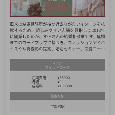
旧来の結婚相談所が持つ近寄りがたいイメージを払
拭するため、親しみやすい店舗を目指して2018年
に開業したのが、す～さんの結婚相談室です。成婚
までのロードマップに基づき、ファッションアドバ
イスや写真撮影の提案、婚活セミナー、恋愛コーチ
ングなど、会員様に合わせたサポート内容を提案い
たします。
料金
マイルドコース
初期費用
¥33000
月額
¥0
成婚料
¥165000
最寄り駅
宇都宮駅