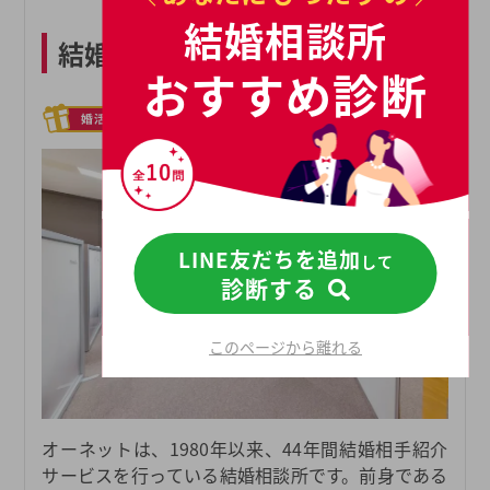
結婚相談所
結婚相談所オーネット 宇都宮店
おすすめ診断
LINE友だちを追加
して
診断する
このページから離れる
オーネットは、1980年以来、44年間結婚相手紹介
サービスを行っている結婚相談所です。前身である