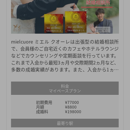
mielcuore ミエル クオーレは出張型の結婚相談所
で、会員様のご自宅近くのカフェやホテルラウンジ
などでカウンセリングや定期面談を行っています。
これまで入会から最短3ヵ月や交際期間2ヵ月など、
多数の成婚実績があります。また、入会から1ヵ月
以内のお見合い成立率は100%、交際率は90%を誇
っています。カウンセラーはウェディングプランナ
料金
ーとして8年、支配人として5年のキャリアを持ち、
マイペースプラン
数多くのカップルと関わってきた経験がある「結婚
初期費用
¥77000
のプロ」です。会員様の環境や状況、性格などを考
月額
¥8800
慮しながら、フルサポートを心がけています。
成婚料
¥198000
最寄り駅