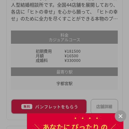
人型結婚相談所です。全国44店舗を展開しており、
各店に「ヒトの幸せ」を心から願って、「ヒトの幸
せ」のために全力を尽くすことができる本物のプロ
仲人たちがおります。日々担当会員様お一人おひと
りの幸せを真剣に考え、真摯に向き合い、親身に寄
料金
り添い、全力でサポートしているからこそ、これま
カジュアルコース
でにマニュアルにはない柔軟なサポートも数多く見
初期費用
¥181500
てきました。それがなければ成婚につながらなかっ
月額
¥16500
たという事例も数多くございます。ムスベルの仲人
成婚料
¥330000
が、あなたの婚活をご成婚までしっかり伴走させて
最寄り駅
いただきます。
宇都宮駅
店舗詳細
パンフレットをもらう
無料
＼ あなたに
ぴったり
の ／