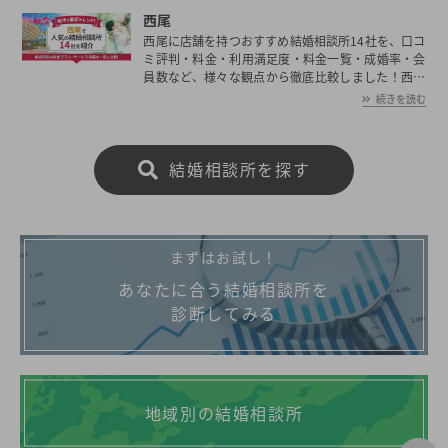
西尾
西尾に店舗を持つおすすめ結婚相談所14社を、口コ
ミ評判・料金・利用満足度・料金一覧・成婚率・会
員数など、様々な観点から徹底比較しました！西尾
の平均初婚年齢は、男性が30.2歳、女性が28.3歳と
続きを読む
男女共に日本全国の平均初婚年齢と比べ低い。あな
たの年収や職業、ご希望に沿った理想の相手を西尾
で見つけたいとお考えの方は是非ご覧ください。
結婚相談所を探す
まずはお試し！
あなたに合う結婚相談所を
診断してみる
地域別の結婚相談所