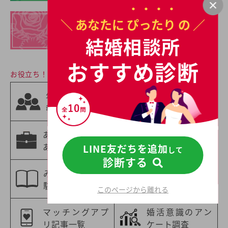
＼ あなたに
ぴったり
の ／
イチオシの
結婚相談所一覧
結婚相談所
おすすめ診断
お役立ち！婚活情報
相手の職業から
年齢別の婚活情
選ぶ
報
婚活情報
あなたの職業に
年収別の婚活情
あった婚活情報
報
LINE友だちを追加
して
診断する
みんなの婚活体
特集一覧
験談
このページから離れる
マッチングアプ
婚活意識のアン
リ記事一覧
ケート調査