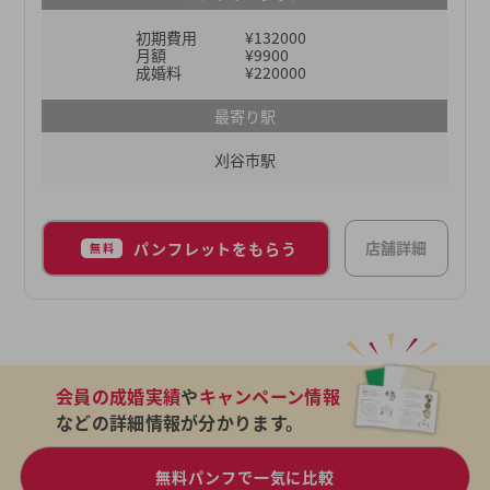
展開しています。これは東海3県でも最多なので、
初期費用
¥132000
東海地方にお住まいで「地元でお相手を探したい」
月額
¥9900
と考えている方にとってはこれ以上ない結婚相談所
成婚料
¥220000
と言えるでしょう。
最寄り駅
刈谷市駅
店舗詳細
パンフレットをもらう
無料
会員の成婚実績
や
キャンペーン情報
などの詳細情報が分かります。
無料パンフで一気に比較