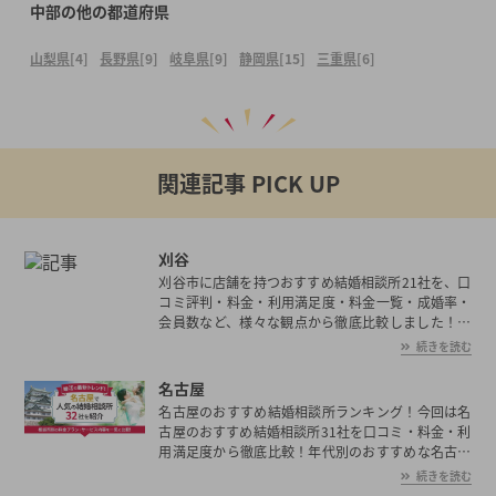
中部の他の都道府県
山梨県
[4]
長野県
[9]
岐阜県
[9]
静岡県
[15]
三重県
[6]
関連記事 PICK UP
刈谷
刈谷市に店舗を持つおすすめ結婚相談所21社を、口
コミ評判・料金・利用満足度・料金一覧・成婚率・
会員数など、様々な観点から徹底比較しました！刈
谷市の平均初婚年齢は、男性が30.2歳、女性が28.3
続きを読む
歳と男女共に日本全国の平均初婚年齢と比べ低い。
あなたの年収や職業、ご希望に沿った理想の相手を
名古屋
刈谷市で見つけたいとお考えの方は是非ご覧くださ
名古屋のおすすめ結婚相談所ランキング！今回は名
い。
古屋のおすすめ結婚相談所31社を口コミ・料金・利
用満足度から徹底比較！年代別のおすすめな名古屋
の結婚相談所や選ぶ際の注意点も解説しています。
続きを読む