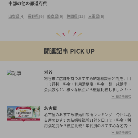
中部の他の都道府県
山梨県
[4]
長野県
[9]
岐阜県
[9]
静岡県
[15]
三重県
[6]
関連記事 PICK UP
刈谷
刈谷市に店舗を持つおすすめ結婚相談所21社を、口
コミ評判・料金・利用満足度・料金一覧・成婚率・
会員数など、様々な観点から徹底比較しました！刈
谷市の平均初婚年齢は、男性が30.2歳、女性が28.3
続きを読む
歳と男女共に日本全国の平均初婚年齢と比べ低い。
あなたの年収や職業、ご希望に沿った理想の相手を
名古屋
刈谷市で見つけたいとお考えの方は是非ご覧くださ
名古屋のおすすめ結婚相談所ランキング！今回は名
い。
古屋のおすすめ結婚相談所31社を口コミ・料金・利
用満足度から徹底比較！年代別のおすすめな名古屋
の結婚相談所や選ぶ際の注意点も解説しています。
続きを読む