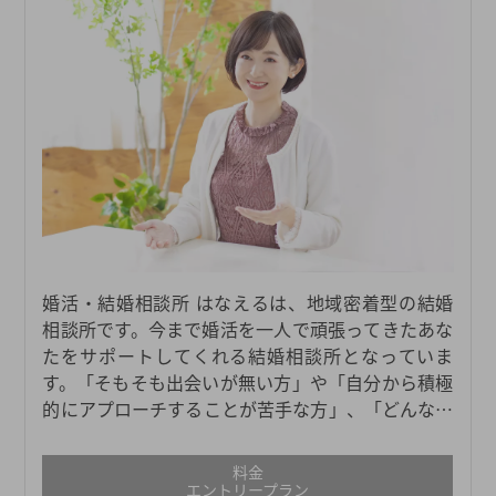
婚活・結婚相談所 はなえるは、地域密着型の結婚
相談所です。今まで婚活を一人で頑張ってきたあな
たをサポートしてくれる結婚相談所となっていま
す。「そもそも出会いが無い方」や「自分から積極
的にアプローチすることが苦手な方」、「どんなタ
イプの人が自分に合うかわからない方」、「異性の
方との会話が少し緊張する方」にもおすすめです。
料金
またはなえるは、愛知・岐阜・三重で47のサロンを
エントリープラン