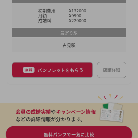
展開しています。これは東海3県でも最多なので、
初期費用
¥132000
東海地方にお住まいで「地元でお相手を探したい」
月額
¥9900
と考えている方にとってはこれ以上ない結婚相談所
成婚料
¥220000
と言えるでしょう。
最寄り駅
古見駅
店舗詳細
パンフレットをもらう
無料
会員の成婚実績
や
キャンペーン情報
などの詳細情報が分かります。
無料パンフで一気に比較