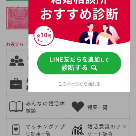
おすすめ診断
イチオシの
結婚相談所一覧
お役立ち！婚活情報
相手の職業から
年齢別の婚活情
LINE友だちを追加
して
選ぶ
報
診断する
婚活情報
あなたの職業に
年収別の婚活情
このページから離れる
あった婚活情報
報
みんなの婚活体
特集一覧
験談
マッチングアプ
婚活意識のアン
リ記事一覧
ケート調査