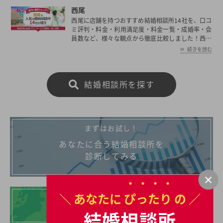
西尾
西尾に店舗を持つおすすめ結婚相談所14社を、口コ
ミ評判・料金・利用満足度・料金一覧・成婚率・会
員数など、様々な観点から徹底比較しました！西尾
の平均初婚年齢は、男性が30.2歳、女性が28.3歳と
続きを読む
男女共に日本全国の平均初婚年齢と比べ低い。あな
たの年収や職業、ご希望に沿った理想の相手を西尾
で見つけたいとお考えの方は是非ご覧ください。
結婚相談所を探す
まずはお試し！
あなたに合う結婚相談所を
診断してみる
＼ あなたに
ぴったり
の ／
地域別の結婚相談所
結婚相談所