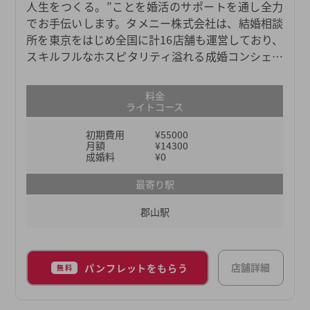
人生をつくる。”ことを婚活のサポートを通し全力
でお手伝いします。タメニー株式会社は、結婚相談
所を東京をはじめ全国に計16店舗も運営しており、
スキルフルなホスピタリティ溢れる成婚コンシェル
ジュが多く所属しています。実際に店舗に足を運ん
でいただくことで実感できることがたくさんござい
料金
ますので、結婚相談所に入会を検討している方や、
ライトコース
費用やサービス内容についてよくわからない方は、
初期費用
¥55000
まずは弊社の無料の個別相談会にお越しください。
月額
¥14300
無料個別相談会では、あなたの結婚観や出会いの状
成婚料
¥0
況などを伺いながら、分かりやすく説明いたしま
最寄り駅
す。
郡山駅
店舗詳細
パンフレットをもらう
無料