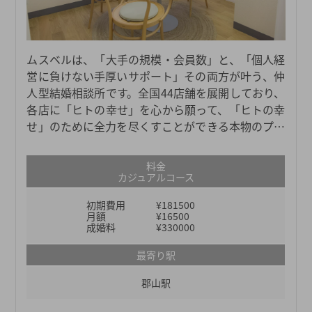
ムスベルは、「大手の規模・会員数」と、「個人経
営に負けない手厚いサポート」その両方が叶う、仲
人型結婚相談所です。全国44店舗を展開しており、
各店に「ヒトの幸せ」を心から願って、「ヒトの幸
せ」のために全力を尽くすことができる本物のプロ
仲人たちがおります。日々担当会員様お一人おひと
りの幸せを真剣に考え、真摯に向き合い、親身に寄
料金
り添い、全力でサポートしているからこそ、これま
カジュアルコース
でにマニュアルにはない柔軟なサポートも数多く見
初期費用
¥181500
てきました。それがなければ成婚につながらなかっ
月額
¥16500
たという事例も数多くございます。ムスベルの仲人
成婚料
¥330000
が、あなたの婚活をご成婚までしっかり伴走させて
最寄り駅
いただきます。
郡山駅