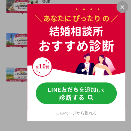
会津
会津に店舗を持つおすすめ結婚相談所8社を、口コ
ミ評判・料金・利用満足度・料金一覧・成婚率・会
＼ あなたに
ぴったり
の ／
員数など、様々な観点から徹底比較しました！会津
の平均初婚年齢は、男性が29.4歳、女性が27.5歳と
続きを読む
結婚相談所
男女共に日本全国の平均初婚年齢と比べ低い。あな
たの年収や職業、ご希望に沿った理想の相手を会津
いわき
おすすめ診断
で見つけたいとお考えの方は是非ご覧ください。
いわきに店舗を持つおすすめ結婚相談所12社を、口
コミ評判・料金・利用満足度・料金一覧・成婚率・
会員数など、様々な観点から徹底比較しました！い
わきの平均初婚年齢は、男性が29.4歳、女性が27.5
続きを読む
歳と男女共に日本全国の平均初婚年齢と比べ低い。
あなたの年収や職業、ご希望に沿った理想の相手を
郡山
いわきで見つけたいとお考えの方は是非ご覧くださ
郡山に店舗を持つおすすめ結婚相談所12社を、口コ
い。
ミ評判・料金・利用満足度・料金一覧・成婚率・会
員数など、様々な観点から徹底比較しました！いわ
LINE友だちを追加
して
きの平均初婚年齢は、男性が29.4歳、女性が27.5歳
続きを読む
診断する
と男女共に日本全国の平均初婚年齢と比べ低い。あ
なたの年収や職業、ご希望に沿った理想の相手をい
わきで見つけたいとお考えの方は是非ご覧くださ
結婚相談所を探す
このページから離れる
い。