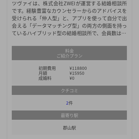
ツヴァイは、株式会社ZWEIが運営する結婚相談所
です。経験豊富なカウンセラーからのアドバイスを
受けられる「仲人型」と、アプリを使って自分で出
会える「データマッチング型」の両方の側面を持っ
ているハイブリッド型の結婚相談所で、会員数は11
万人以上と、業界最大級の規模を誇ります。大手結
婚相談所のなかでも料金体系がリーズナブルで、日
料金
本全国に51店舗もあるため、どこの地域にお住まい
ご紹介プラン
の方でも気軽にご利用いただけます。個人情報の管
初期費用
¥118800
理も徹底しているので、安全面を優先したい方にも
月額
¥15950
おすすめです。多くの会員のなかから、自分に合っ
成婚料
¥0
た結婚相手を探してみてください。
クチコミ
2
件
最寄り駅
郡山駅