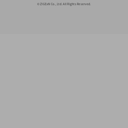
© ZIGExN Co., Ltd. All Rights Reserved.