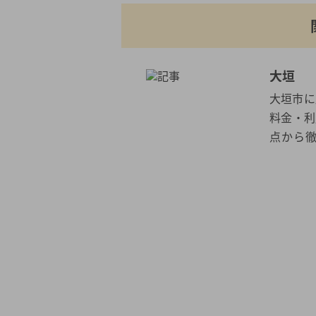
大垣
大垣市に
料金・利
点から
30.1
べ低い。
垣市で見