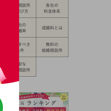
結婚相談所
各社の
の選び方
料金体系
各社の
成婚料とは
成婚率
提示すべき
無料の
条件
結婚相談所
格安な
結婚相談所
Pick Up