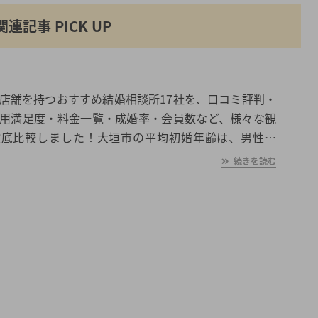
関連記事 PICK UP
店舗を持つおすすめ結婚相談所17社を、口コミ評判・
用満足度・料金一覧・成婚率・会員数など、様々な観
徹底比較しました！大垣市の平均初婚年齢は、男性が
歳、女性が28.1歳と男女共に日本全国の平均初婚年齢と比
続きを読む
あなたの年収や職業、ご希望に沿った理想の相手を大
つけたいとお考えの方は是非ご覧ください。