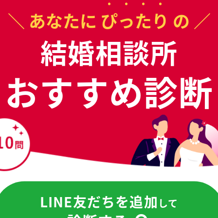
レットをもらう
店舗詳細
＼ あなたに
ぴったり
の ／
結婚相談所
おすすめ診断
績
や
キャンペーン情報
報が分かります。
料パンフで一気に比較
現在の検索条件
LINE友だちを追加
して
部 , 岐阜県 , 関市 , 関駅