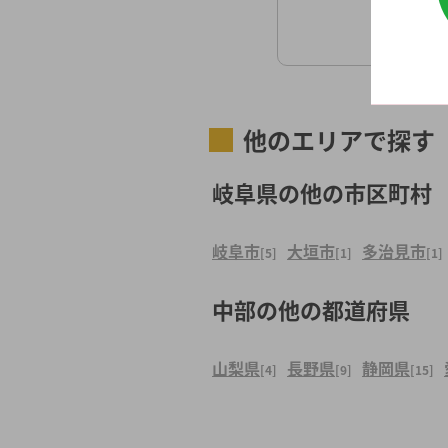
他のエリアで探す
岐阜県の他の市区町村
岐阜市
大垣市
多治見市
[5]
[1]
[1]
中部の他の都道府県
山梨県
長野県
静岡県
[4]
[9]
[15]