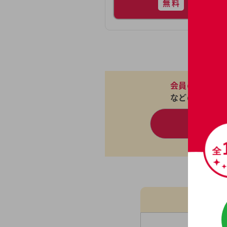
パンフ
無料
会員の成婚実
などの詳細情
無
中