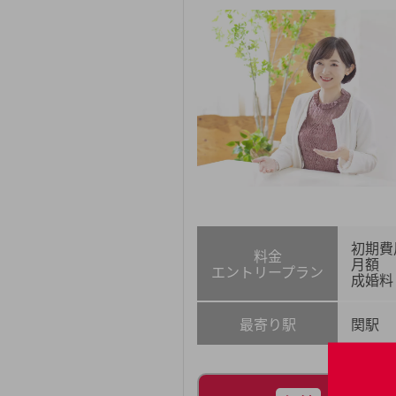
初期費
料金
月額
エントリープラン
成婚料
最寄り駅
関駅