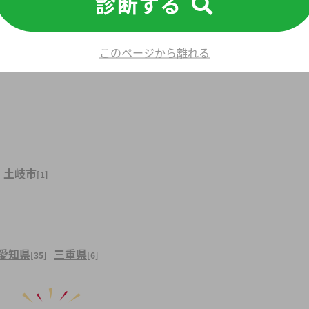
診断する
検索条件を変更>
このページから離れる
土岐市
[1]
愛知県
三重県
[35]
[6]