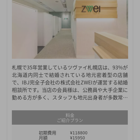
札幌で35年営業しているツヴァイ札幌店は、93%が
北海道内同士で結婚されている地元密着型の店舗
で、IBJ完全子会社の株式会社ZWEIが運営する結婚
相談所です。当店の会員様は、公務員や大手企業に
勤める方が多く、スタッフも地元出身者が多数常駐
しています。ハンドメイドの出会いにも力を入れて
おり、成婚カップルが増加しています。さらに、会
料金
員数は業界最大級の規模を誇る11万人以上で、理想
ご紹介プラン
の相手を見つけやすい環境が整っています。大手結
初期費用
¥118800
婚相談所の中でも料金体系がリーズナブルなので、
月額
¥15950