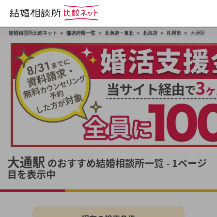
>
>
>
>
>
結婚相談所比較ネット
都道府県一覧
北海道・東北
北海道
札幌市
大通駅
大通駅
のおすすめ結婚相談所一覧 - 1ページ
目を表示中