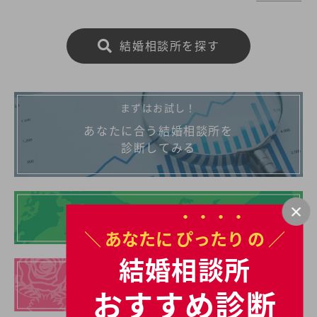
男女共に日本全国の平均初婚年齢と比べ低い。あな
たの年収や職業、ご希望に沿った理想の相手を釧路
で見つけたいとお考えの方は是非ご覧ください。
結婚相談所を探す
まずはお試し！
あなたに合う結婚相談所を
診断してみる
地域別の結婚相談所
＼ あなたに
ぴったり
の ／
結婚相談所
イチオシの
おすすめ診断
結婚相談所一覧