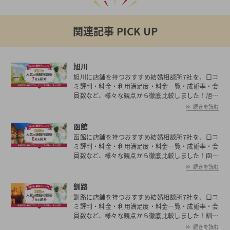
関連記事 PICK UP
旭川
旭川に店舗を持つおすすめ結婚相談所7社を、口コ
ミ評判・料金・利用満足度・料金一覧・成婚率・会
員数など、様々な観点から徹底比較しました！旭川
の平均初婚年齢は、男性が29.8歳、女性が28.4歳と
続きを読む
男女共に日本全国の平均初婚年齢と比べ低い。あな
たの年収や職業、ご希望に沿った理想の相手を旭川
函館
で見つけたいとお考えの方は是非ご覧ください。
函館に店舗を持つおすすめ結婚相談所7社を、口コ
ミ評判・料金・利用満足度・料金一覧・成婚率・会
員数など、様々な観点から徹底比較しました！函館
の平均初婚年齢は、男性が29.8歳、女性が28.4歳と
続きを読む
男女共に日本全国の平均初婚年齢と比べ低い。あな
たの年収や職業、ご希望に沿った理想の相手を函館
釧路
で見つけたいとお考えの方は是非ご覧ください。
釧路に店舗を持つおすすめ結婚相談所7社を、口コ
ミ評判・料金・利用満足度・料金一覧・成婚率・会
員数など、様々な観点から徹底比較しました！釧路
の平均初婚年齢は、男性が29.8歳、女性が28.4歳と
続きを読む