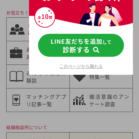
お役立ち！婚活情報
相手の職業から
年齢別の婚活情
選ぶ
報
婚活情報
LINE友だちを追加
して
診断する
あなたの職業に
年収別の婚活情
あった婚活情報
報
このページから離れる
みんなの婚活体
特集一覧
験談
マッチングアプ
婚活意識のアン
リ記事一覧
ケート調査
結婚相談所について