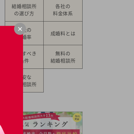
結婚相談所
各社の
の選び方
料金体系
各社の
成婚料とは
成婚率
提示すべき
無料の
条件
結婚相談所
格安な
結婚相談所
Pick Up