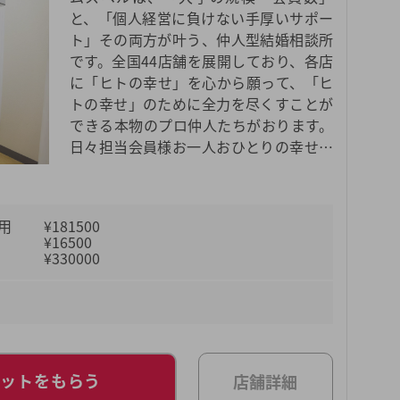
と、「個人経営に負けない手厚いサポー
ト」その両方が叶う、仲人型結婚相談所
です。全国44店舗を展開しており、各店
に「ヒトの幸せ」を心から願って、「ヒ
トの幸せ」のために全力を尽くすことが
できる本物のプロ仲人たちがおります。
日々担当会員様お一人おひとりの幸せを
真剣に考え、真摯に向き合い、親身に寄
り添い、全力でサポートしているからこ
そ、これまでにマニュアルにはない柔軟
用
¥181500
なサポートも数多く見てきました。それ
¥16500
がなければ成婚につながらなかったとい
¥330000
う事例も数多くございます。ムスベルの
仲人が、あなたの婚活をご成婚までしっ
かり伴走させていただきます。
レットをもらう
店舗詳細