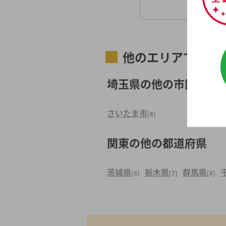
他のエリアで探す
埼玉県の他の市区町村
さいたま市
[8]
関東の他の都道府県
茨城県
栃木県
群馬県
[6]
[7]
[8]