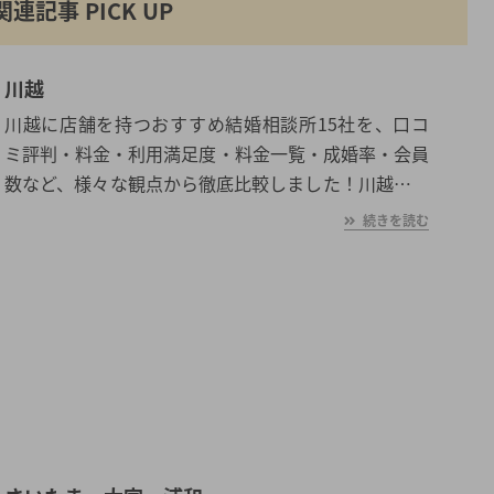
関連記事 PICK UP
川越
川越に店舗を持つおすすめ結婚相談所15社を、口コ
ミ評判・料金・利用満足度・料金一覧・成婚率・会員
数など、様々な観点から徹底比較しました！川越の平
均初婚年齢は、男性が30.8歳、女性が28.9歳と男女共
続きを読む
に日本全国の平均初婚年齢と比べ高い。あなたの年収
や職業、ご希望に沿った理想の相手を川越で見つけた
いとお考えの方は是非ご覧ください。