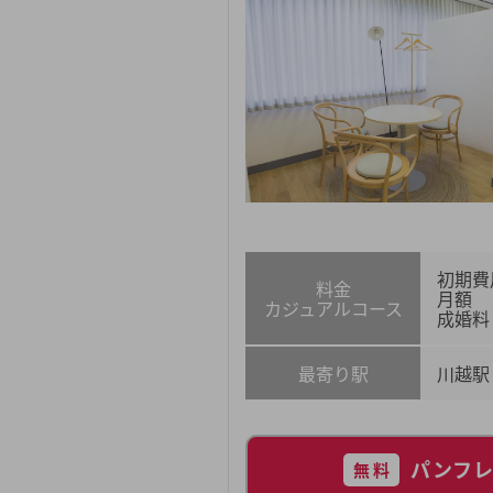
初期費
料金
月額
カジュアルコース
成婚料
最寄り駅
川越駅
パンフ
無料