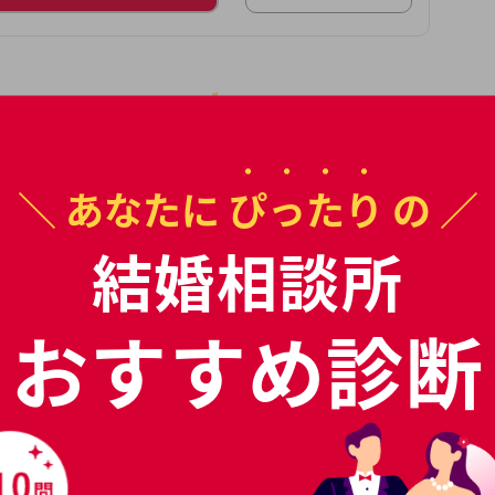
績
や
キャンペーン情報
報が分かります。
＼ あなたに
ぴったり
の ／
料パンフで一気に比較
結婚相談所
おすすめ診断
現在の検索条件
関東 , 埼玉県 , 川越市
検索条件を変更>