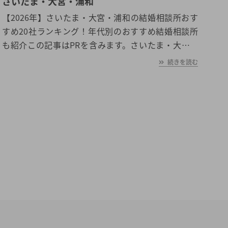
さいたま・大宮・浦和
【2026年】さいたま・大宮・浦和の結婚相談所おす
すめ20社ランキング！年代別のおすすめ結婚相談所
も紹介この記事はPRを含みます。さいたま・大宮・
浦和は大手結婚相談所と地域密着型結婚相談所が多く
続きを読む
集まっているという特徴があります。ただ「どの結婚
相談所が自分に合っているか分からない」という人は
少なくありません。そこで今回は、さいたま・大宮・
浦和エリアで人気の結婚相談所を20社まで絞り、独自
の調査で口コミや結婚相談の内容、おすすめポイント
をまとめました。さいたま・大宮・浦和で結婚相談所
をお探しの方は是非参考にしてみてください。埼玉県
のおすすめ結婚相談所はこちら>> さいたま・大宮・
浦和にある結婚相談所20社のおすすめ人気ランキン
グ【口コミも！】さいたま・大宮・浦和で人気の結婚
相談所20社をランキング形式で紹介します。- 1位 ツ
ヴァイ【大宮店】- 2位 リングベル- 3位 オーネット