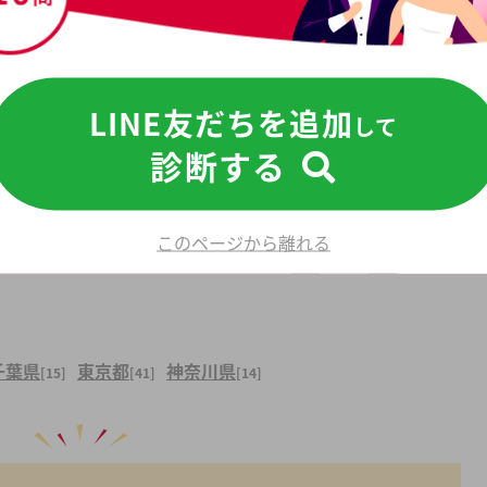
LINE友だちを追加
して
診断する
このページから離れる
千葉県
東京都
神奈川県
[15]
[41]
[14]