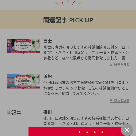
関連記事 PICK UP
富士
富士に店舗を持つおすすめ結婚相談所18社を、口コ
ミ評判・料金・利用満足度・料金一覧・成婚率・会
員数など、様々な観点から徹底比較しました！富士
の平均初婚年齢は、男性が30.2歳、女性が28.2歳と
続きを読む
男女共に日本全国の平均初婚年齢と比べ低い。あな
たの年収や職業、ご希望に沿った理想の相手を富士
浜松
で見つけたいとお考えの方は是非ご覧ください。
今回は浜松市のおすすめ結婚相談所20社を口コミ・
料金からランキング比較！1位の結婚相談所がどこ
になったか確認してみてください。
続きを読む
掛川
掛川市に店舗を持つおすすめ結婚相談所16社を、口
コミ評判・料金・利用満足度・料金一覧・成婚率・
会員数など、様々な観点から徹底比較しました！掛
川市の平均初婚年齢は、男性が30.2歳、女性が28.2
続きを読む