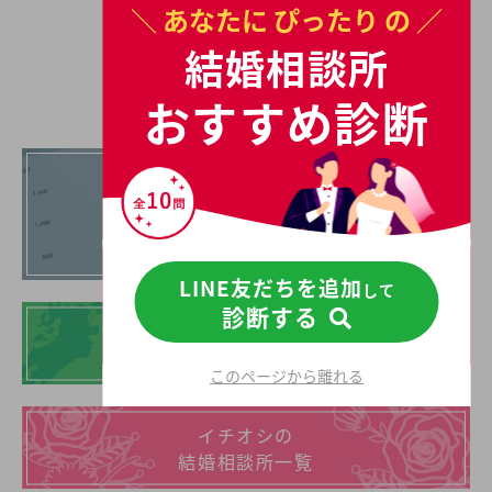
＼ あなたに
ぴったり
の ／
歳と男女共に日本全国の平均初婚年齢と比べ低い。
あなたの年収や職業、ご希望に沿った理想の相手を
結婚相談所
掛川市で見つけたいとお考えの方は是非ご覧くださ
結婚相談所を探す
い。
おすすめ診断
まずはお試し！
あなたに合う結婚相談所を
診断してみる
LINE友だちを追加
して
診断する
地域別の結婚相談所
このページから離れる
イチオシの
結婚相談所一覧