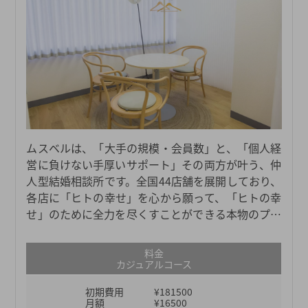
ムスベルは、「大手の規模・会員数」と、「個人経
営に負けない手厚いサポート」その両方が叶う、仲
人型結婚相談所です。全国44店舗を展開しており、
各店に「ヒトの幸せ」を心から願って、「ヒトの幸
せ」のために全力を尽くすことができる本物のプロ
仲人たちがおります。日々担当会員様お一人おひと
りの幸せを真剣に考え、真摯に向き合い、親身に寄
料金
り添い、全力でサポートしているからこそ、これま
カジュアルコース
でにマニュアルにはない柔軟なサポートも数多く見
初期費用
¥181500
てきました。それがなければ成婚につながらなかっ
月額
¥16500