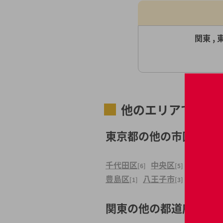
関東 , 
他のエリアで探す
東京都の他の市区町村
千代田区
中央区
港区
[6]
[5]
[5]
豊島区
八王子市
立川市
[1]
[3]
[2]
関東の他の都道府県