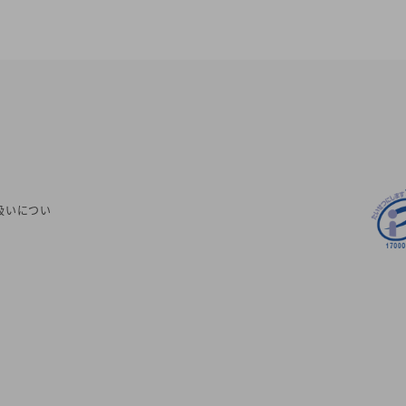
パートナーエージェント|全国|104,500円〜|・良い口
コミが多い・仲人型では料金が安め||3|マリッジクラ
ブ・ウィッシュ|横浜・品川|212,300円〜|・質の良い
出会いが多い||4|オー
扱いについ