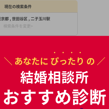
現在の検索条件
東京都 , 世田谷区 , 二子玉川駅
検索条件を変更>
＼ あなたに
ぴったり
の ／
結婚相談所
新宿区
台東区
大田区
渋谷区
中野区
[6]
[1]
[1]
[4]
[1]
おすすめ診断
武蔵野市
町田市
小平市
[2]
[2]
[1]