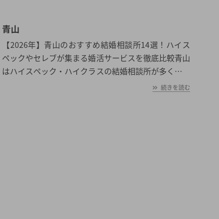
青山
【2026年】青山のおすすめ結婚相談所14選！ハイス
ペックやセレブが集まる婚活サービスを徹底比較青山
はハイスペック・ハイクラスの結婚相談所が多く集ま
りますが、通常の大手結婚相談所の支店も近いです。
続きを読む
そこで今回は青山で人気の大手結婚相談所やハイクラ
ス結婚相談所を集めて比較表にしてみました。青山で
自分に合う結婚相談所を探したい人はぜひ下記から選
んでみてください。 青山のおすすめ結婚相談所14選
それでは早速青山でおすすめな結婚相談所を紹介して
いきます。結婚相談所名から初回にかかる料金や特
徴・おすすめなポイントも比較しています。|番号|結
婚相談所名|主な対応地域|料金|特徴・ポイント||---|---
|---|---|---||1|エン婚活エージェント|全国|25,080
円〜|・完全オンラインの結婚相談所・料金が安い||2|