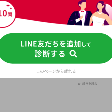
埼玉県
千葉県
神奈川県
[9]
[15]
[14]
関連記事 PICK UP
LINE友だちを追加
して
診断する
世田谷区
世田谷に店舗を持つおすすめ結婚相談所9社を、口コ
ミ評判・料金・利用満足度・料金一覧・成婚率・会員
このページから離れる
数など、様々な観点から徹底比較しました！世田谷の
平均初婚年齢は、男性が31.6歳、女性が29.7歳と男女
続きを読む
共に日本全国の平均初婚年齢と比べ高い。あなたの年
収や職業、ご希望に沿った理想の相手を世田谷で見つ
けたいとお考えの方は是非ご覧ください。