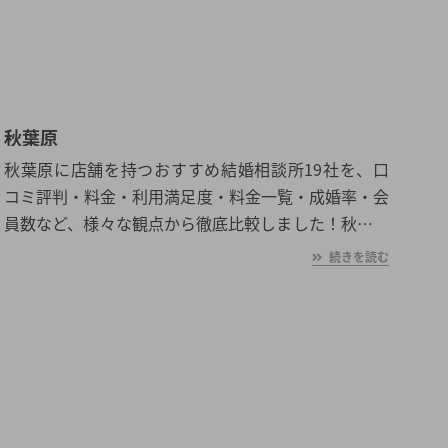
秋葉原
秋葉原に店舗を持つおすすめ結婚相談所19社を、口
コミ評判・料金・利用満足度・料金一覧・成婚率・会
員数など、様々な観点から徹底比較しました！秋葉原
の平均初婚年齢は、男性が31.6歳、女性が29.7歳と男
続きを読む
女共に日本全国の平均初婚年齢と比べ高い。あなたの
年収や職業、ご希望に沿った理想の相手を秋葉原で見
つけたいとお考えの方は是非ご覧ください。