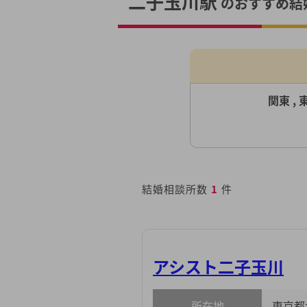
二子玉川駅
のおすすめ結婚
関東 , 
結婚相談所数
1
件
アシスト二子玉川
所在地
東京都世