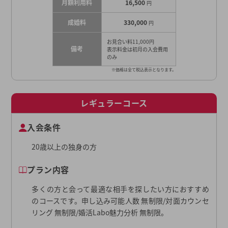
月額利用料
16,500
円
成婚料
330,000
円
お見合い料11,000円
備考
表示料金は初月の入会費用
のみ
※価格は全て税込表示となります。
レギュラーコース
入会条件
20歳以上の独身の方
プラン内容
多くの方と会って最適な相手を探したい方におすすめ
のコースです。申し込み可能人数 無制限/対面カウンセ
リング 無制限/婚活Labo魅力分析 無制限。