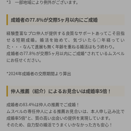
*3 一部地域により例外がございます。
成婚者の77.8％が交際5ヶ月以内にご成婚
経験豊富なプロ仲人が提供する良質なサポートあってこそ目指
せる短期成婚。婚活を始めて、気づいたら○年経ってい
た・・・なんて進展も無く年齢を重ねる婚活はもう終わり。
成婚者の77.8％が交際5ヶ月以内にご成婚*されているムスベル
にお任せください。
*2024年成婚者の交際期間より算出
仲人推薦（紹介）によるお見合いは成婚率5倍！
成婚者の83.4%は仲人の推薦でご成婚！
ムスベルの専任仲人による推薦お見合いは、本人申し込み比で
成婚率5倍*と、質の高い出会いの提供を実現しています。
そのため、自力型の婚活でうまくいかなかった方も安心！