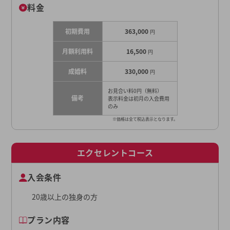
料金
初期費用
363,000
円
月額利用料
16,500
円
成婚料
330,000
円
お見合い料0円（無料）
備考
表示料金は初月の入会費用
のみ
※価格は全て税込表示となります。
エクセレントコース
入会条件
20歳以上の独身の方
プラン内容