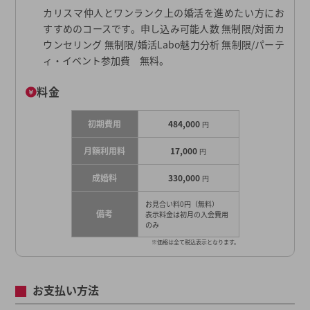
カリスマ仲人とワンランク上の婚活を進めたい方にお
すすめのコースです。申し込み可能人数 無制限/対面カ
ウンセリング 無制限/婚活Labo魅力分析 無制限/パーテ
ィ・イベント参加費 無料。
料金
初期費用
484,000
円
月額利用料
17,000
円
成婚料
330,000
円
お見合い料0円（無料）
備考
表示料金は初月の入会費用
のみ
※価格は全て税込表示となります。
お支払い方法