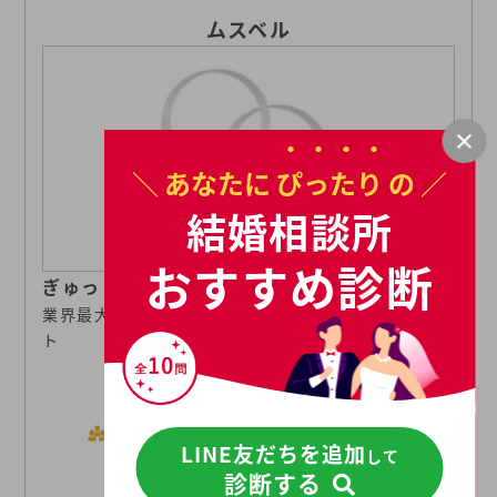
ムスベル
＼ あなたに
ぴったり
の ／
結婚相談所
おすすめ診断
ぎゅっと結べば、ずっとつながる
業界最大級の会員数と手厚いフォローで婚活をサポー
ト
252,637人
※2025年4月時点の加盟連盟
会員数
LINE友だちを追加
を含む会員数合計。一部、地
して
域により利用できない連盟が
診断する