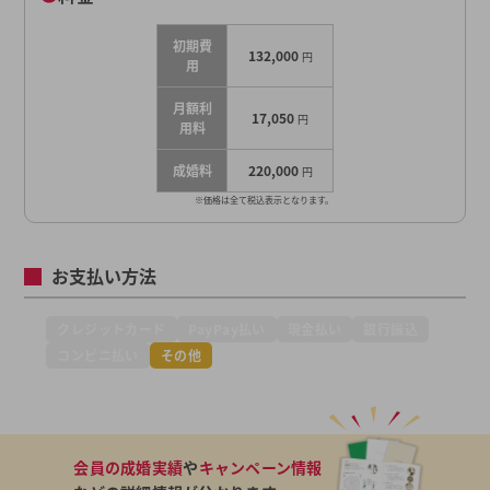
初期費
132,000
円
用
月額利
17,050
円
用料
成婚料
220,000
円
※価格は全て税込表示となります。
お支払い方法
クレジットカード
PayPay払い
現金払い
銀行振込
コンビニ払い
その他
会員の成婚実績
や
キャンペーン情報