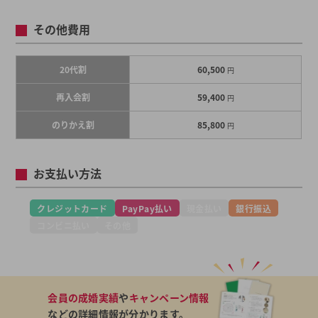
その他費用
20代割
60,500
円
再入会割
59,400
円
のりかえ割
85,800
円
お支払い方法
クレジットカード
PayPay払い
現金払い
銀行振込
コンビニ払い
その他
会員の成婚実績
や
キャンペーン情報
などの詳細情報が分かります。