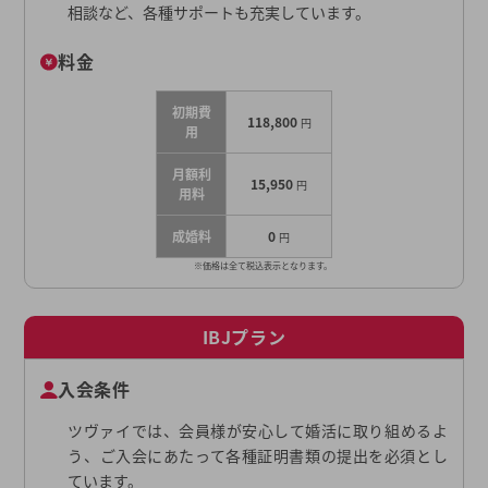
相談など、各種サポートも充実しています。
料金
初期費
118,800
円
用
月額利
15,950
円
用料
成婚料
0
円
※価格は全て税込表示となります。
IBJプラン
入会条件
ツヴァイでは、会員様が安心して婚活に取り組めるよ
う、ご入会にあたって各種証明書類の提出を必須とし
ています。