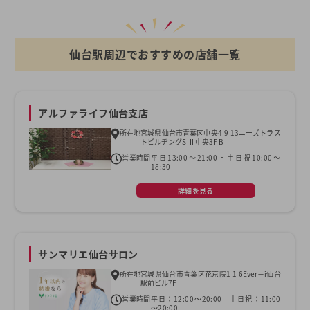
仙台駅周辺でおすすめの店舗一覧
アルファライフ仙台支店
所在地
宮城県仙台市青葉区中央4-9-13ニーズトラス
トビルヂングS-Ⅱ中央3F B
営業時間
平日13:00～21:00・土日祝10:00～
18:30
詳細を見る
サンマリエ仙台サロン
所在地
宮城県仙台市青葉区花京院1-1-6Ever－i仙台
駅前ビル7F
営業時間
平日：12:00～20:00 土日祝：11:00
～20:00