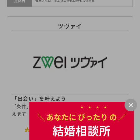
定休日
毎週火曜日 ※定休日が祝日の場合は営業
ツヴァイ
「出会い」を叶えよう
「条件」と「価値観」の両方を大切にした出会いを叶
えます
＼ あなたに
ぴったり
の ／
11万人以上（2025年12月末時
結婚相談所
会員数
点のZWEI登録会員数とIBJ会
員数合計）