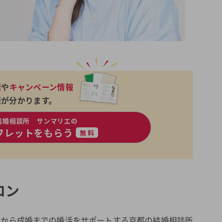
績
や
キャンペーン情報
報が分かります。
結婚相談所 サンマリエの
フレットをもらう
無料
ロン
いから成婚までの婚活をサポートする京都の結婚相談所