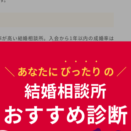
率が高い結婚相談所。入会から1年以内の成婚率は
が成婚して退会するまでの期間で最も多いのが「5ヶ月」
2022年7月〜2022年12月の成婚退会者実績（成婚退会
が婚約・結婚の意思が固まっている状態。もしくはそれ
＼ あなたに
ぴったり
の ／
。）
結婚相談所
績
や
キャンペーン情報
おすすめ診断
報が分かります。
結婚相談所 サンマリエの
フレットをもらう
無料