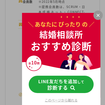
会員数
※2022年5月時点
※提携会員数は、SCRUM・日
本成婚ネット・CONNECT-
shipの会員数が含まれます
＼ あなたに
ぴったり
の ／
店舗数
16店舗
結婚相談所
【リミテッドコース プラン
2】
おすすめ診断
◎初期費用を抑えたい/条件に
合う方を紹介してほしい
33,000円
【セレクトコース】
◎初期費用を抑えたい/自分で
積極的に探したい
165,000円
LINE友だちを追加
して
診断する
【フレキシブルコース】
初期費用
◎初期費用と月額費を抑えた
このページから離れる
い/自分のペースで探したい