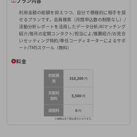
プラン内容
利用金額の総額を抑えつつ、自分で積極的に相手を探
せるプランです。会員検索（月間申込数の制限なし）/
活動分析レポートを活用したデータ分析/AIマッチング
紹介/毎月の定期コンタクト/担当によ/推薦紹介/お見合
いセッティング特約/専任コーディネーターによるサポ
ート/TMSスクール（無料）
料金
初期費
310,200
円
用
月額利
5,500
円
用料
成婚料
0
円
※価格は全て税込表示となります。