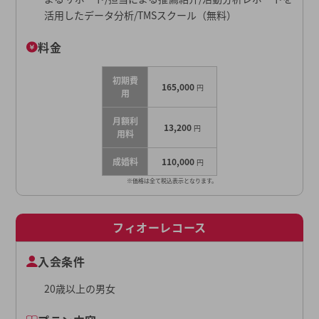
活用したデータ分析/TMSスクール（無料）
料金
初期費
165,000
円
用
月額利
13,200
円
用料
成婚料
110,000
円
※価格は全て税込表示となります。
フィオーレコース
入会条件
20歳以上の男女