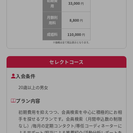
初期費
33,000
円
用
月額利
8,800
円
用料
成婚料
110,000
円
※価格は全て税込表示となります。
セレクトコース
入会条件
20歳以上の男女
プラン内容
初期費用を抑えつつ、会員検索を中心に積極的にお相
手を探せるプランです。会員検索（月間申込数の制限
なし）/毎月の定期コンタクト/専任コーディネーターに
よるサポート/担当による推薦紹介/活動分析レポートを