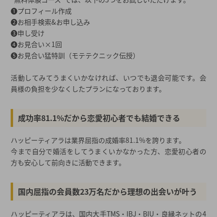
❶プロフィール作成
❷お相手検索&お申し込み
❸申し受け
❹お見合い×1回
❺お見合い猛特訓（モテテクニック伝授）
活動してみてうまくいかなければ、いつでも退会可能です。会
員様の負担を少なくしたプランになっております。
成功率81.1%だから恋愛初心者でも結婚できる
ハッピーティアラは業界屈指の成婚率81.1%を誇ります。
今まで自分で婚活をしてうまくいかなかった方、恋愛初心者の
方も安心して前向きに活動できます。
国内屈指の会員数23万名だから理想の出会いが叶う
ハッピーティアラは、国内大手TMS・IBJ・BIU・良縁ネットの4