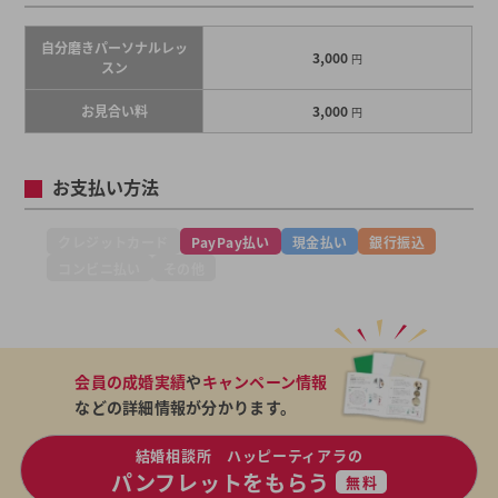
自分磨きパーソナルレッ
3,000
円
スン
お見合い料
3,000
円
お支払い方法
クレジットカード
PayPay払い
現金払い
銀行振込
コンビニ払い
その他
会員の成婚実績
や
キャンペーン情報
などの詳細情報が分かります。
結婚相談所 ハッピーティアラの
パンフレットをもらう
無料