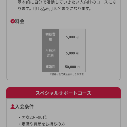
基本的に自分で活動していきたい人向けのコースにな
ります。申し込み月10名までになります。
料金
初期費
5,000
円
用
月額利
5,000
円
用料
成婚料
50,000
円
※価格は全て税込表示となります。
スペシャルサポートコース
入会条件
・男女20～90代
・定職や資産をお持ちの方