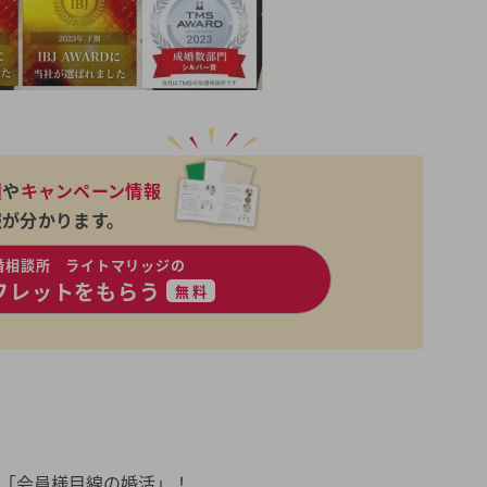
績
や
キャンペーン情報
報が分かります。
婚相談所 ライトマリッジの
フレットをもらう
無料
、「会員様目線の婚活」！