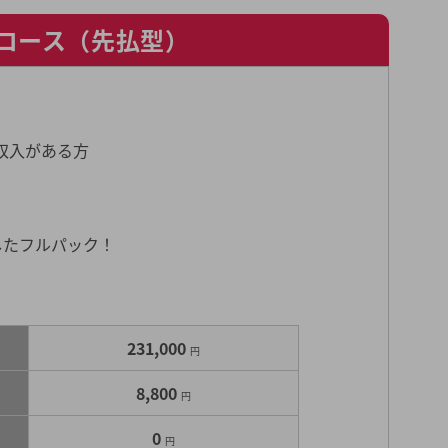
Mコース（先払型）
収入がある方
用したフルパック！
231,000
円
8,800
円
0
円