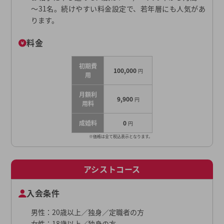
～31名。続けやすい料金設定で、若年層にも人気があ
ります。
料金
初期費
100,000
円
用
月額利
9,900
円
用料
成婚料
0
円
※価格は全て税込表示となります。
アシストコース
入会条件
男性：20歳以上／独身／定職者の方
女性：18歳以上／独身の方