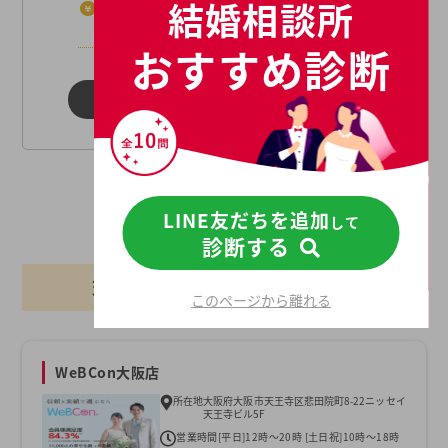
結婚相談所
月額費用
※コースにより月会費や年間
のご紹介人数が異なります。
おすすめ診断
ノッツェについて詳しく見る
LINE友だちを追加
して
診断する
天王寺駅周辺でおすすめの店舗一覧
このページから離れる
WeBCon大阪店
所在地
大阪府大阪市天王寺区悲田院町8-22ニッセイ
天王寺ビル5F
営業時間
[平日]12時～20時 [土日祝]10時～18時