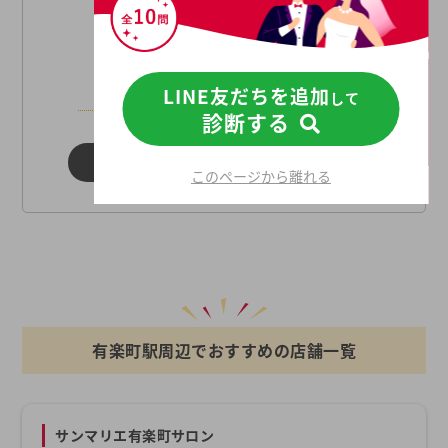
【プレミアムードコース】
18,700円（税込）
※関東圏はスタンダードコー
ス、プレミアムコースのみとな
LINE友だちを追加
ります。
して
診断する
仲人協会について詳しく見る
このページから離れる
有楽町駅周辺でおすすめの店舗一覧
サンマリエ有楽町サロン