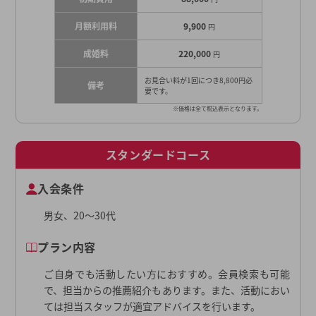
月額利用料
9,900
円
成婚料
220,000
円
お見合い料が1回につき8,800円必
備考
要です。
※価格は全て税込表示となります。
スタンダードコース
入会条件
男女、20〜30代
プラン内容
ご自身でも活動したい方におすすめ。会員検索も可能
で、担当からの推薦紹介もあります。また、活動におい
ては担当スタッフが適宜アドバイスを行います。