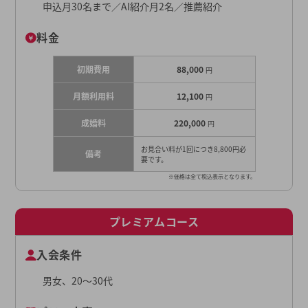
申込月30名まで／AI紹介月2名／推薦紹介
料金
初期費用
88,000
円
月額利用料
12,100
円
成婚料
220,000
円
お見合い料が1回につき8,800円必
備考
要です。
※価格は全て税込表示となります。
プレミアムコース
入会条件
男女、20〜30代