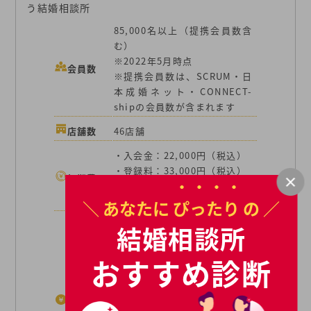
う結婚相談所
85,000名以上（提携会員数含
む）
※2022年5月時点
会員数
※提携会員数は、SCRUM・日
本成婚ネット・CONNECT-
shipの会員数が含まれます
店舗数
46店舗
・入会金：22,000円（税込）
・登録料：33,000円（税込）
初期費用
・初期サポート費：33,000円
（税込）
＼ あなたに
ぴったり
の ／
【スタートアップコース】
結婚相談所
7,700円（税込）
【ベーシックコース】9,900円
おすすめ診断
（税込）
【スタンダードコース】
月額費用
12,100円（税込）