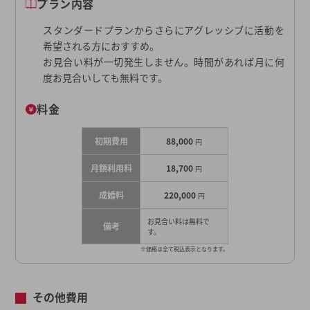
プラン内容
スタンダードプランからさらにアグレッシブに活動を
希望される方におすすめ。
お見合い料が一切発生しません。時間があれば月に何
度お見合いしても無料です。
料金
初期費用
88,000
円
月額利用料
18,700
円
成婚料
220,000
円
お見合い料は無料で
備考
す。
※価格は全て税込表示となります。
その他費用