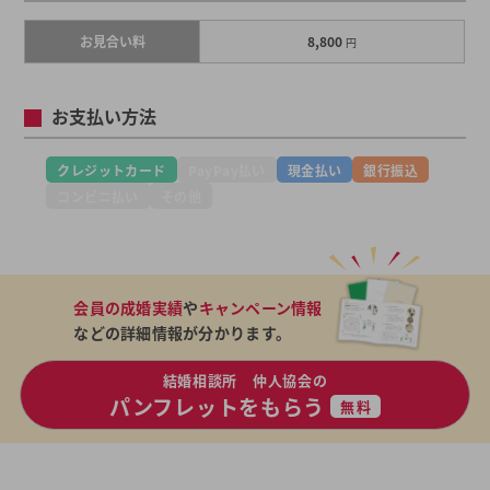
お見合い料
8,800
円
お支払い方法
クレジットカード
PayPay払い
現金払い
銀行振込
コンビニ払い
その他
会員の成婚実績
や
キャンペーン情報
などの詳細情報が分かります。
結婚相談所 仲人協会の
パンフレットをもらう
無料