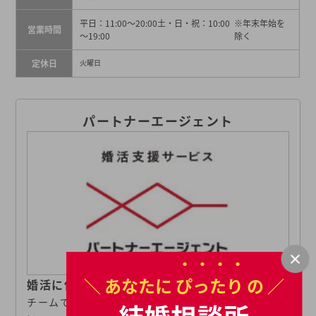
平日：11:00～20:00土・日・祝：10:00
※年末年始を
営業時間
～19:00
除く
定休日
火曜日
パートナーエージェント
＼ あなたに
ぴったり
の ／
婚活に伴走する専任コンシェルジュ
チームで話し合うから、ベストカップルが生まれやす