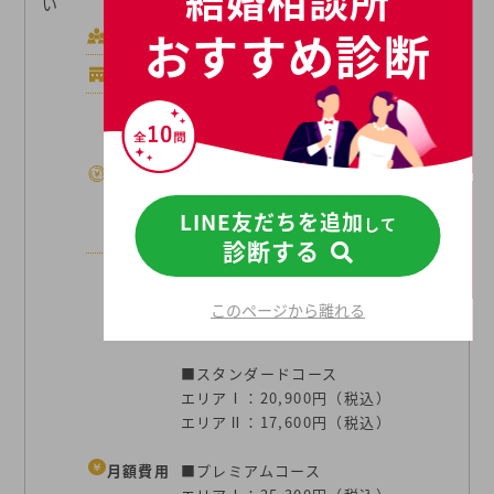
結婚相談所
い
おすすめ診断
会員数
94,000人
店舗数
17店舗
登録料：33,000円（税込）
初期費用：22,000円（税込）
～
初期費用
※初期費用はコースにより異
LINE友だちを追加
して
なります。
診断する
■ライトコース
エリアⅠ：16,500円（税込）
このページから離れる
エリアⅡ：14,300円（税込）
■スタンダードコース
エリアⅠ：20,900円（税込）
エリアⅡ：17,600円（税込）
月額費用
■プレミアムコース