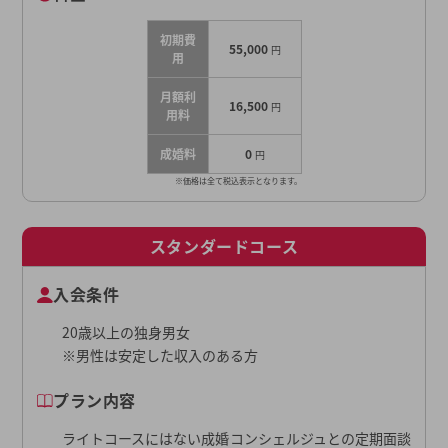
初期費
55,000
円
用
月額利
16,500
円
用料
成婚料
0
円
※価格は全て税込表示となります。
スタンダードコース
入会条件
20歳以上の独身男女
※男性は安定した収入のある方
プラン内容
ライトコースにはない成婚コンシェルジュとの定期面談