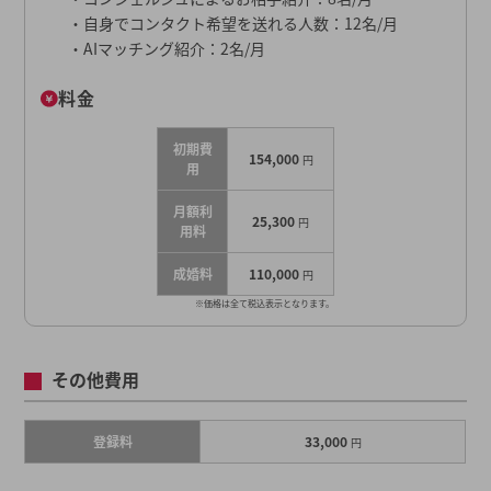
・自身でコンタクト希望を送れる人数：12名/月
・AIマッチング紹介：2名/月
料金
初期費
154,000
円
用
月額利
25,300
円
用料
成婚料
110,000
円
※価格は全て税込表示となります。
その他費用
登録料
33,000
円