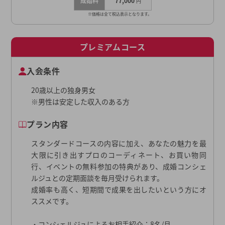
成婚料
77,000
円
※価格は全て税込表示となります。
プレミアムコース
入会条件
20歳以上の独身男女
※男性は安定した収入のある方
プラン内容
スタンダードコースの内容に加え、あなたの魅力を最
大限に引き出すプロのコーディネート、お買い物同
行、イベントの無料参加の特典があり、成婚コンシェ
ルジュとの定期面談を毎月受けられます。
成婚率も高く、短期間で成果を出したいという方にオ
ススメです。
・コンシェルジュによるお相手紹介：8名/月