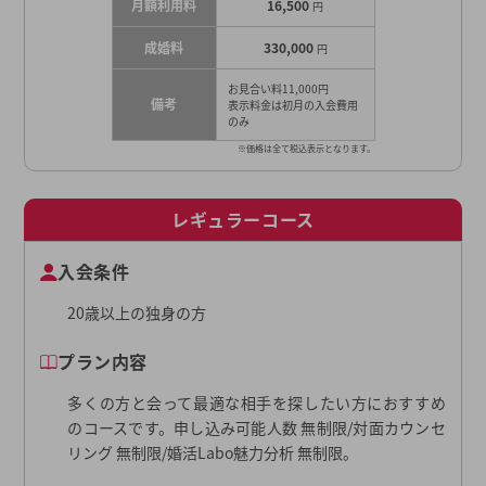
月額利用料
16,500
円
成婚料
330,000
円
お見合い料11,000円
備考
表示料金は初月の入会費用
のみ
※価格は全て税込表示となります。
レギュラーコース
入会条件
20歳以上の独身の方
プラン内容
多くの方と会って最適な相手を探したい方におすすめ
のコースです。申し込み可能人数 無制限/対面カウンセ
リング 無制限/婚活Labo魅力分析 無制限。