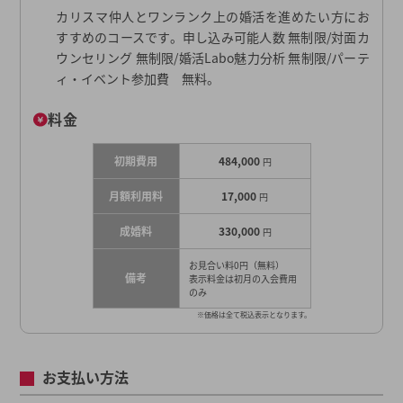
カリスマ仲人とワンランク上の婚活を進めたい方にお
すすめのコースです。申し込み可能人数 無制限/対面カ
ウンセリング 無制限/婚活Labo魅力分析 無制限/パーテ
ィ・イベント参加費 無料。
料金
初期費用
484,000
円
月額利用料
17,000
円
成婚料
330,000
円
お見合い料0円（無料）
備考
表示料金は初月の入会費用
のみ
※価格は全て税込表示となります。
お支払い方法