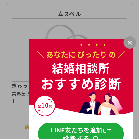
ムスベル
＼ あなたに
ぴったり
の ／
結婚相談所
おすすめ診断
ぎゅっと結べば、ずっとつながる
業界最大級の会員数と手厚いフォローで婚活をサポー
ト
252,637人
※2025年4月時点の加盟連盟
会員数
LINE友だちを追加
して
を含む会員数合計。一部、地
診断する
域により利用できない連盟が