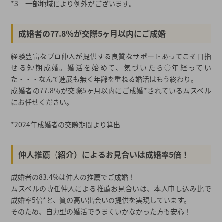
*3 一部地域により例外がございます。
成婚者の77.8％が交際5ヶ月以内にご成婚
経験豊富なプロ仲人が提供する良質なサポートあってこそ目指
せる短期成婚。婚活を始めて、気づいたら○年経ってい
た・・・なんて進展も無く年齢を重ねる婚活はもう終わり。
成婚者の77.8％が交際5ヶ月以内にご成婚*されているムスベル
にお任せください。
*2024年成婚者の交際期間より算出
仲人推薦（紹介）によるお見合いは成婚率5倍！
成婚者の83.4%は仲人の推薦でご成婚！
ムスベルの専任仲人による推薦お見合いは、本人申し込み比で
成婚率5倍*と、質の高い出会いの提供を実現しています。
そのため、自力型の婚活でうまくいかなかった方も安心！