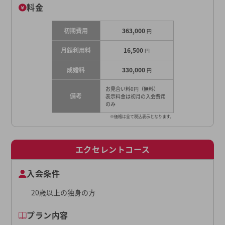
料金
初期費用
363,000
円
月額利用料
16,500
円
成婚料
330,000
円
お見合い料0円（無料）
備考
表示料金は初月の入会費用
のみ
※価格は全て税込表示となります。
エクセレントコース
入会条件
20歳以上の独身の方
プラン内容