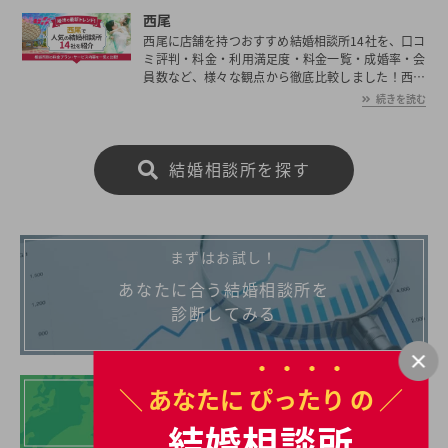
西尾
西尾に店舗を持つおすすめ結婚相談所14社を、口コ
ミ評判・料金・利用満足度・料金一覧・成婚率・会
員数など、様々な観点から徹底比較しました！西尾
の平均初婚年齢は、男性が30.2歳、女性が28.3歳と
続きを読む
男女共に日本全国の平均初婚年齢と比べ低い。あな
たの年収や職業、ご希望に沿った理想の相手を西尾
で見つけたいとお考えの方は是非ご覧ください。
結婚相談所を探す
まずはお試し！
あなたに合う結婚相談所を
診断してみる
＼ あなたに
ぴったり
の ／
地域別の結婚相談所
結婚相談所