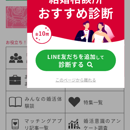
おすすめ診断
イチオシの
結婚相談所一覧
お役立ち！婚活情報
相手の職業から
年齢別の婚活情
LINE友だちを追加
して
選ぶ
報
診断する
婚活情報
あなたの職業に
年収別の婚活情
このページから離れる
あった婚活情報
報
みんなの婚活体
特集一覧
験談
マッチングアプ
婚活意識のアン
リ記事一覧
ケート調査