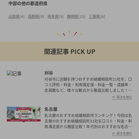
中部の他の都道府県
山梨県
[4]
長野県
[9]
岐阜県
[9]
静岡県
[15]
三重県
[6]
関連記事 PICK UP
刈谷
刈谷市に店舗を持つおすすめ結婚相談所21社を、口
コミ評判・料金・利用満足度・料金一覧・成婚率・
会員数など、様々な観点から徹底比較しました！刈
谷市の平均初婚年齢は、男性が30.2歳、女性が28.3
続きを読む
歳と男女共に日本全国の平均初婚年齢と比べ低い。
あなたの年収や職業、ご希望に沿った理想の相手を
名古屋
刈谷市で見つけたいとお考えの方は是非ご覧くださ
名古屋のおすすめ結婚相談所ランキング！今回は名
い。
古屋のおすすめ結婚相談所31社を口コミ・料金・利
用満足度から徹底比較！年代別のおすすめな名古屋
の結婚相談所や選ぶ際の注意点も解説しています。
続きを読む