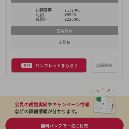
展開しています。これは東海3県でも最多なので、
初期費用
¥132000
東海地方にお住まいで「地元でお相手を探したい」
月額
¥9900
と考えている方にとってはこれ以上ない結婚相談所
成婚料
¥220000
と言えるでしょう。
最寄り駅
岡崎駅
店舗詳細
パンフレットをもらう
無料
会員の成婚実績
や
キャンペーン情報
などの詳細情報が分かります。
無料パンフで一気に比較