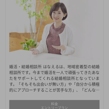
婚活・結婚相談所 はなえるは、地域密着型の結婚
相談所です。今まで婚活を一人で頑張ってきたあな
たをサポートしてくれる結婚相談所となっていま
す。「そもそも出会いが無い方」や「自分から積極
的にアプローチすることが苦手な方」、「どんなタ
イプの人が自分に合うかわからない方」、「異性の
方との会話が少し緊張する方」にもおすすめです。
料金
またはなえるは、愛知・岐阜・三重で47のサロンを
エントリープラン