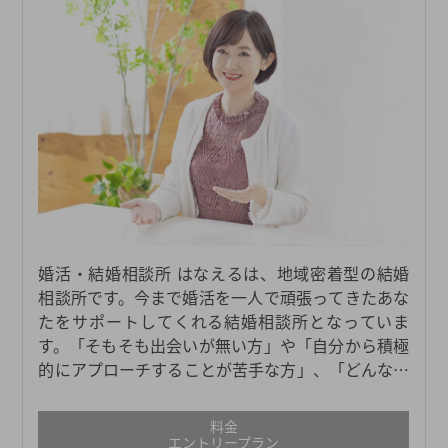
婚活・結婚相談所 はなえるは、地域密着型の結婚
相談所です。今まで婚活を一人で頑張ってきたあな
たをサポートしてくれる結婚相談所となっていま
す。「そもそも出会いが無い方」や「自分から積極
的にアプローチすることが苦手な方」、「どんなタ
イプの人が自分に合うかわからない方」、「異性の
方との会話が少し緊張する方」にもおすすめです。
料金
またはなえるは、愛知・岐阜・三重で47のサロンを
エントリープラン