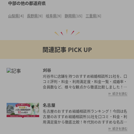
中部の他の都道府県
山梨県
[4]
長野県
[9]
岐阜県
[9]
静岡県
[15]
三重県
[6]
関連記事 PICK UP
刈谷
刈谷市に店舗を持つおすすめ結婚相談所21社を、口
コミ評判・料金・利用満足度・料金一覧・成婚率・
会員数など、様々な観点から徹底比較しました！刈
谷市の平均初婚年齢は、男性が30.2歳、女性が28.3
続きを読む
歳と男女共に日本全国の平均初婚年齢と比べ低い。
あなたの年収や職業、ご希望に沿った理想の相手を
名古屋
刈谷市で見つけたいとお考えの方は是非ご覧くださ
名古屋のおすすめ結婚相談所ランキング！今回は名
い。
古屋のおすすめ結婚相談所31社を口コミ・料金・利
用満足度から徹底比較！年代別のおすすめな名古屋
の結婚相談所や選ぶ際の注意点も解説しています。
続きを読む