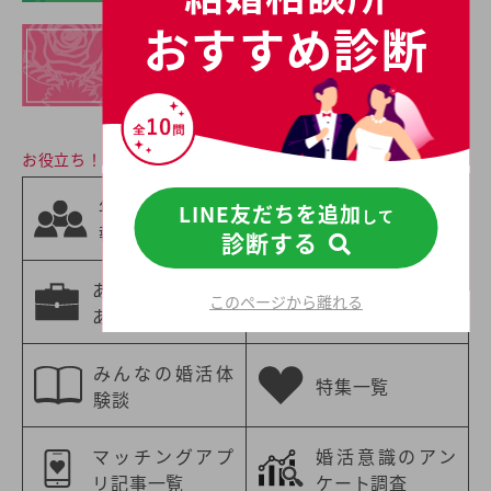
おすすめ診断
イチオシの
結婚相談所一覧
お役立ち！婚活情報
相手の職業から
年齢別の婚活情
LINE友だちを追加
して
選ぶ
報
診断する
婚活情報
あなたの職業に
年収別の婚活情
このページから離れる
あった婚活情報
報
みんなの婚活体
特集一覧
験談
マッチングアプ
婚活意識のアン
リ記事一覧
ケート調査