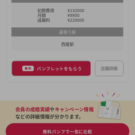
展開しています。これは東海3県でも最多なので、
初期費用
¥132000
東海地方にお住まいで「地元でお相手を探したい」
月額
¥9900
と考えている方にとってはこれ以上ない結婚相談所
成婚料
¥220000
と言えるでしょう。
最寄り駅
西尾駅
店舗詳細
パンフレットをもらう
無料
会員の成婚実績
や
キャンペーン情報
などの詳細情報が分かります。
無料パンフで一気に比較