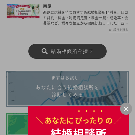
西尾
西尾に店舗を持つおすすめ結婚相談所14社を、口コ
ミ評判・料金・利用満足度・料金一覧・成婚率・会
員数など、様々な観点から徹底比較しました！西尾
の平均初婚年齢は、男性が30.2歳、女性が28.3歳と
続きを読む
男女共に日本全国の平均初婚年齢と比べ低い。あな
たの年収や職業、ご希望に沿った理想の相手を西尾
で見つけたいとお考えの方は是非ご覧ください。
結婚相談所を探す
まずはお試し！
あなたに合う結婚相談所を
診断してみる
＼ あなたに
ぴったり
の ／
地域別の結婚相談所
結婚相談所