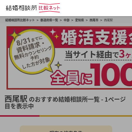
>
>
>
>
>
結婚相談所比較ネット
都道府県一覧
中部
愛知県
西尾市
西尾駅
西尾駅
のおすすめ結婚相談所一覧 - 1ページ
目を表示中