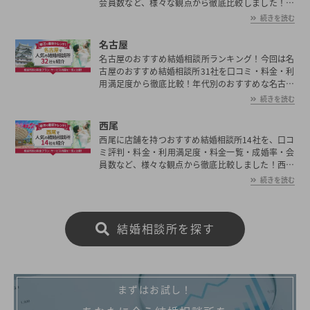
会員数など、様々な観点から徹底比較しました！刈
谷市の平均初婚年齢は、男性が30.2歳、女性が28.3
続きを読む
歳と男女共に日本全国の平均初婚年齢と比べ低い。
あなたの年収や職業、ご希望に沿った理想の相手を
名古屋
刈谷市で見つけたいとお考えの方は是非ご覧くださ
名古屋のおすすめ結婚相談所ランキング！今回は名
い。
古屋のおすすめ結婚相談所31社を口コミ・料金・利
用満足度から徹底比較！年代別のおすすめな名古屋
の結婚相談所や選ぶ際の注意点も解説しています。
続きを読む
西尾
西尾に店舗を持つおすすめ結婚相談所14社を、口コ
ミ評判・料金・利用満足度・料金一覧・成婚率・会
員数など、様々な観点から徹底比較しました！西尾
の平均初婚年齢は、男性が30.2歳、女性が28.3歳と
続きを読む
男女共に日本全国の平均初婚年齢と比べ低い。あな
たの年収や職業、ご希望に沿った理想の相手を西尾
で見つけたいとお考えの方は是非ご覧ください。
結婚相談所を探す
まずはお試し！