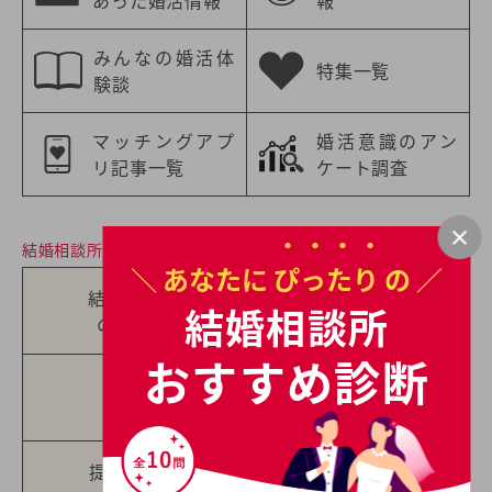
あった婚活情報
報
みんなの婚活体
特集一覧
験談
マッチングアプ
婚活意識のアン
リ記事一覧
ケート調査
結婚相談所について
＼ あなたに
ぴったり
の ／
結婚相談所
各社の
結婚相談所
の選び方
料金体系
おすすめ診断
各社の
成婚料とは
成婚率
提示すべき
無料の