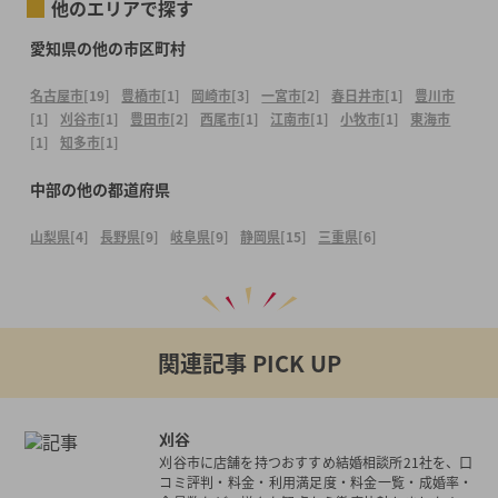
他のエリアで探す
愛知県の他の市区町村
名古屋市
[19]
豊橋市
[1]
岡崎市
[3]
一宮市
[2]
春日井市
[1]
豊川市
[1]
刈谷市
[1]
豊田市
[2]
西尾市
[1]
江南市
[1]
小牧市
[1]
東海市
[1]
知多市
[1]
中部の他の都道府県
山梨県
[4]
長野県
[9]
岐阜県
[9]
静岡県
[15]
三重県
[6]
関連記事 PICK UP
刈谷
刈谷市に店舗を持つおすすめ結婚相談所21社を、口
コミ評判・料金・利用満足度・料金一覧・成婚率・