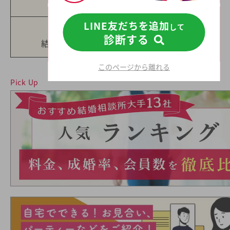
条件
結婚相談所
LINE友だちを追加
して
格安な
診断する
結婚相談所
このページから離れる
Pick Up