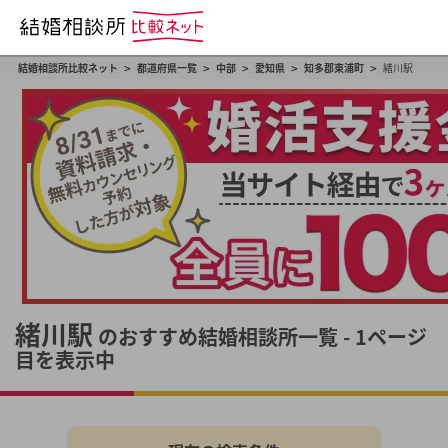
>
>
>
>
>
結婚相談所比較ネット
都道府県一覧
中部
愛知県
知多郡東浦町
緒川駅
緒川駅
のおすすめ結婚相談所一覧 - 1ページ
目を表示中