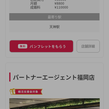
「成婚にこだわった婚活サービスを提供する」をコ
月額
¥8800
ンセプトにしていますが、挙式や新居、ライフプラ
成婚料
¥110000
ンニングなどの成婚後のサービスも魅力です。
最寄り駅
天神駅
店舗詳細
パンフレットをもらう
無料
パートナーエージェント福岡店