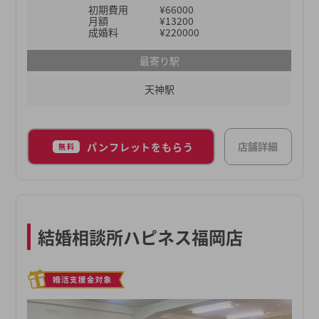
初期費用
¥66000
ル作成から、お見合い・交際後のご相談まで対面や
月額
¥13200
LINE、オンラインなどご希望に合わせて気軽に相談
成婚料
¥220000
できる環境もご用意しております。詳しくはぜひ、
最寄り駅
無料相談にお越しください。
天神駅
店舗詳細
パンフレットをもらう
無料
結婚相談所ハピネス福岡店