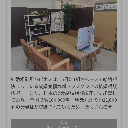
結婚相談所ハピネスは、5日に1組のペースで結婚が
決まっている成婚実績九州トップクラスの結婚相談
所です。また、日本の2大結婚相談所連盟に加盟し
ており、全国で約160,000名、地元九州で約11,000
名の会員様が登録されているため、たくさんの会員
様の中から自分に合った結婚相手を探すことができ
ます。地元の会員数が多く、きめ細かい婚活サポー
料金
トを行っている結婚相談所ハピネスだからこそ、業
スタンダードプラン