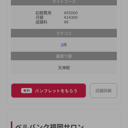
ますので、結婚相談所に入会を検討している方や、
ライトコース
費用やサービス内容についてよくわからない方は、
初期費用
¥55000
まずは弊社の無料の個別相談会にお越しください。
月額
¥14300
無料個別相談会では、あなたの結婚観や出会いの状
成婚料
¥0
況などを伺いながら、分かりやすく説明いたしま
クチコミ
す。
2
件
最寄り駅
天神駅
店舗詳細
パンフレットをもらう
無料
ベルバンク福岡サロン