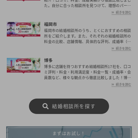
た。自分に合った相談所を見つけて、理想のパート
ナー探しを始めましょう。
続きを読む
福岡市
福岡市の結婚相談所のうち、とくにおすすめの相談
所をご紹介します。また、それぞれの結婚相談所の
料金の比較、店舗情報、具体的な評判、成婚率（成
婚実績）、会員数など、結婚相談所に関する情報を
続きを読む
まとめていますのでご参考ください！
博多
博多に店舗を持つおすすめ結婚相談所17社を、口コ
ミ評判・料金・利用満足度・料金一覧・成婚率・会
員数など、様々な観点から徹底比較しました！博多
の平均初婚年齢は、男性が29.9歳、女性が28.5歳と
続きを読む
男女共に日本全国の平均初婚年齢と比べ低い。あな
たの年収や職業、ご希望に沿った理想の相手を博多
で見つけたいとお考えの方は是非ご覧ください。
結婚相談所を探す
まずはお試し！