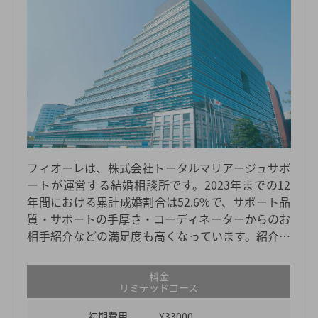
フィオーレは、株式会社トータルマリアージュサポ
ートが運営する結婚相談所です。2023年までの12
年間における累計成婚割合は52.6%で、サポート品
質・サポートの手厚さ・コーディネーターからのお
相手紹介などの満足度も高くなっています。紹介対
象となる会員数が87,000人以上と多いため、自分の
希望条件に合ったお相手と出会える可能性も高いで
料金
す。年齢層は男女ともに20～30代が多く、大学・大
リミテッドコース
学院卒の方が約60%を占めています。フィオーレは
初期費用
¥33000