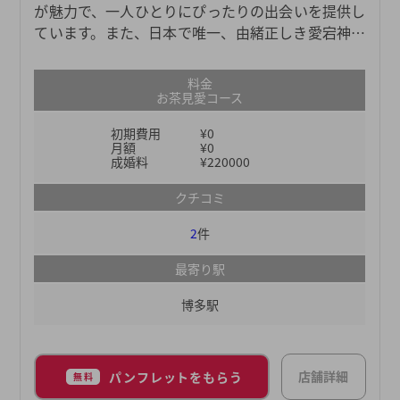
が魅力で、一人ひとりにぴったりの出会いを提供し
ています。また、日本で唯一、由緒正しき愛宕神社
公認の結婚成立所です。愛宕神社は日本中に1000ヶ
所以上あり日本を代表する神社となり、その中でも
料金
日本三大愛宕といわれる福岡・愛宕神社より公認さ
お茶見愛コース
れた結婚相談所です。
初期費用
¥0
月額
¥0
成婚料
¥220000
クチコミ
2
件
最寄り駅
博多駅
店舗詳細
パンフレットをもらう
無料