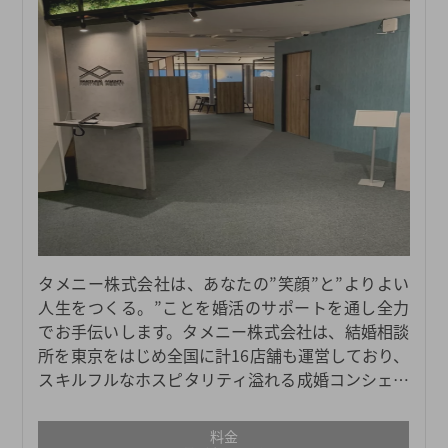
タメニー株式会社は、あなたの”笑顔”と”よりよい
人生をつくる。”ことを婚活のサポートを通し全力
でお手伝いします。タメニー株式会社は、結婚相談
所を東京をはじめ全国に計16店舗も運営しており、
スキルフルなホスピタリティ溢れる成婚コンシェル
ジュが多く所属しています。実際に店舗に足を運ん
でいただくことで実感できることがたくさんござい
料金