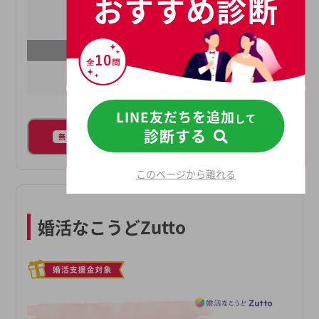
おすすめ診断
できています。「婚活を運やご縁まかせにしない」
月額
¥11000
「確実に結果につながるサポートを行う」をモット
成婚料
¥220000
ーに、これからも皆様の “地元婚活” を全力で応援
最寄り駅
させていただきます。
久留米駅
LINE友だちを追加
して
診断する
店舗詳細
パンフレットをもらう
無料
このページから離れる
婚活なこうどZutto