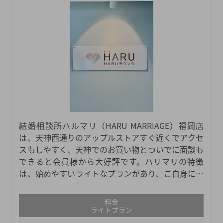
結婚相談所ハルマリ（HARU MARRIAGE）福岡店
は、天神西通りのアップルストアすぐ近くでアクセ
スもしやすく、天神でのお買い物とついでに面談も
できると会員様から大好評です。ハリマリの特徴
は、始めやすいライトなプランがあり、ご自身にあ
った活動方法を選べることや、ご紹介会員数の多
さ・男女のサポートスタッフによる手厚いサポート
料金
になります。入会前面談にてご希望の活動方法や理
ライトプラン
想のお相手をお伺いし、お写真を含めたプロフィー