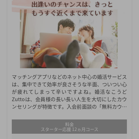
マッチングアプリなどのネット中心の婚活サービス
は、集中できて効率が良さそうな半面、ついつい心
が疲れてしまって辛いですよね。婚活なこうど
Zuttoは、会員様の長い長い人生を大切にしたカウ
ンセリングが特徴です。入会前面談の「無料カウン
セリング」を通して、これまでのことやこれからの
ご希望など何でも聞かせてください。辛かった思い
料金
出は自分の資産に変えて、心の健康を大切にしなが
スターター応援 12ヵ月コース
ら笑顔の婚活を一緒に目指しましょう。