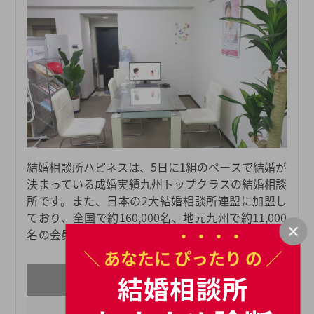
結婚相談所ハピネスは、5日に1組のペースで結婚が
決まっている成婚実績九州トップクラスの結婚相談
所です。また、日本の2大結婚相談所連盟に加盟し
ており、全国で約160,000名、地元九州で約11,000
名の会員様が登録されているため、たくさんの会員
様の中から自分に合った結婚相手を探すことができ
＼ あなたに
ぴったり
の ／
ます。地元の会員数が多く、きめ細かい婚活サポー
料金
結婚相談所
トを行っている結婚相談所ハピネスだからこそ、業
スタンダードプラン
界内でも圧倒的に高い成婚実績を出し続けることが
初期費用
¥44000