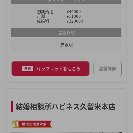
界内でも圧倒的に高い成婚実績を出し続けることが
初期費用
¥44000
できています。「婚活を運やご縁まかせにしない」
月額
¥11000
「確実に結果につながるサポートを行う」をモット
成婚料
¥220000
ーに、これからも皆様の “地元婚活” を全力で応援
最寄り駅
させていただきます。
赤坂駅
店舗詳細
パンフレットをもらう
無料
結婚相談所ハピネス久留米本店