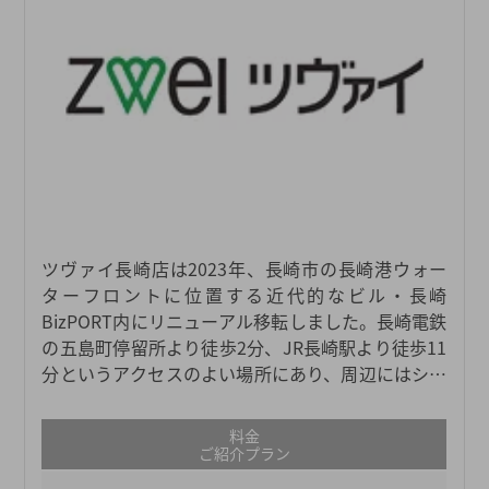
ツヴァイ長崎店は2023年、長崎市の長崎港ウォー
ターフロントに位置する近代的なビル・長崎
BizPORT内にリニューアル移転しました。長崎電鉄
の五島町停留所より徒歩2分、JR長崎駅より徒歩11
分というアクセスのよい場所にあり、周辺にはショ
ッピングモールや水辺の森公園、お食事なら長崎出
島ワーフ、長崎新地中華街といったデートスポット
料金
もあり、西九州新幹線の開業に伴う再開発エリアと
ご紹介プラン
しても注目を集めています。