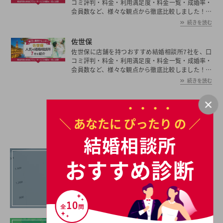
コミ評判・料金・利用満足度・料金一覧・成婚率・
会員数など、様々な観点から徹底比較しました！長
崎県の平均初婚年齢は、男性が29.5歳、女性が28.1
続きを読む
歳と男女共に日本全国の平均初婚年齢と比べ低い。
あなたの年収や職業、ご希望に沿った理想の相手を
佐世保
長崎県で見つけたいとお考えの方は是非ご覧くださ
佐世保に店舗を持つおすすめ結婚相談所7社を、口
い。
コミ評判・料金・利用満足度・料金一覧・成婚率・
会員数など、様々な観点から徹底比較しました！佐
世保の平均初婚年齢は、男性が29.5歳、女性が28.1
続きを読む
歳と男女共に日本全国の平均初婚年齢と比べ低い。
あなたの年収や職業、ご希望に沿った理想の相手を
佐世保で見つけたいとお考えの方は是非ご覧くださ
結婚相談所を探す
い。
＼ あなたに
ぴったり
の ／
結婚相談所
まずはお試し！
おすすめ診断
あなたに合う結婚相談所を
診断してみる