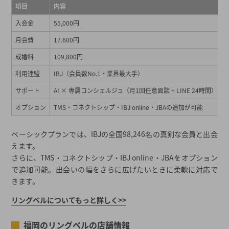
項目
内容
入会金
55,000円
月会費
17.600円
成婚料
109,800円
利用連盟
IBJ（会員数No.1・業界最大手）
サポート
AI × 専属コンシェルジュ（月1回任意面談 + LINE 24時間）
オプション
TMS・コネクトシップ・IBJ online・JBAの追加が可能
ベーシックプランでは、IBJの全国98,246名の真剣な会員と出会
えます。
さらに、TMS・コネクトシップ・IBJ online・JBAをオプション
で追加可能。出会いの幅をさらに広げたいときに柔軟に対応で
きます。
リングベルについてもっと詳しく>>
福岡のリングベルの店舗情報