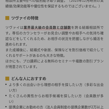
相談所主要4社への個別聞き取り調査。（2025年12月時点の実
績値/効果効能等や優位性を保証するものではございません。）
ツヴァイの特徴
ツヴァイは
業界最大級の会員数と店舗数
を誇る結婚相談所で
す。専任のカウンセラーがお見合い調整やお相手への気持ち確
認などをしてくれるため、お相手の状況を把握しながら婚活を
進められます。
また成婚後に、結婚式や新居、保険などを割引価格で紹介して
くれるサポートがあるのも大きな特徴。
ほかにも、プロ講師による無料のセミナーや複数の割引プラン
が用意されています。
どんな人におすすめ
より多くの出会いから理想の相手を探したい方（多彩な出会
い方）
たくさんの異性からお相手候補を探したい方（会員数が多
い）
提携企業にお勤めの方（法人会員制度の提携企業数が2万以上