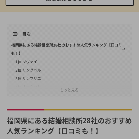
目次
福岡県にある結婚相談所28社のおすすめ人気ランキング【口コミ
も！】
1位 ツヴァイ
2位 リングベル
3位 サンマリエ
4位 オーネット
もっと見る
5位 パートナーエージェント
6位 ムスベル
7位 結婚相談所・成立所ベルバンク
福岡県にある結婚相談所28社のおすすめ
8位 エン婚活エージェント
人気ランキング【口コミも！】
9位 IBJメンバーズ【福岡支店】
10位 仲人協会連合会