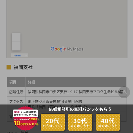
福岡支社
項目
詳細
店舗住所
福岡県福岡市中央区天神1-9-17 福岡天神フコク生命ビル8階
アクセス
地下鉄空港線天神駅14番出口直結
西鉄「福岡（天神）駅」より徒歩5分
結婚相談所の無料パンフをもらう
電話番号
050-1790-6655
20代
30代
40代
の方はこちら
の方はこちら
の方はこちら
口コミ・評判