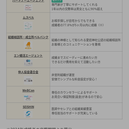
パートナーエージェント
業界大手
その他おすすめの結婚相談所
専門家が丁寧にサポートしてくれる
1年以内の交際率は男女ともに90％超え
結婚相談所ハルマリ（HARU MARRIAGE）【福岡店】
ムスベル
ライフパートナー
お相手探しが自宅からでもできる
成婚者の77.8％が5ヶ月以内に成婚（※）
結婚相談所ハピネス【久留米本店・福岡店】
良縁の大進【北九州サロン】
結婚相談所・成立所ベルバンク
結婚の神様として知られる愛宕神社公認の結婚相談所
+
お客様とのコミュニケーションを重視
福岡の結婚相談所をさまざまなランキングで発表
（
福岡のハイクラス結婚相談所 安い順ランキング
エン婚活エージェント
成婚までスピーディーに進めたい方
福岡の地域密着型の結婚相談所 安い順ランキング
できるだけ費用を抑えて活動したい方
福岡の大手結婚相談所 安い順ランキング
仲人協会連合会
非営利組織が運営
福岡の結婚相談所の会員数ランキング
安価でシンプルな料金設定が安心！
福岡県内で結婚相談所が多い地域
WeBCon
専任のカウンセラーによるサポート
男性
福岡市
お見合い保証制度(返金)があるので安心
北九州・小倉
SEISHIN
医師やセレブとの結婚実績豊富
久留米市
専任担当のサポートが充実している
福岡県の結婚相談所の選び方