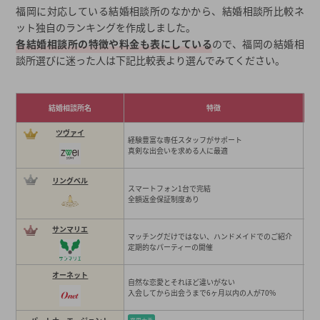
福岡に対応している結婚相談所のなかから、結婚相談所比較ネ
11位 マリックス【福岡支部】
ット独自のランキングを作成しました。
12位 WeBCon
各結婚相談所の特徴や料金も表にしている
ので、福岡の結婚相
13位 SEISHIN
談所選びに迷った人は下記比較表より選んでみてください。
14位 ウイン虎ノ門結婚相談所
15位 ドクターマリッジ【福岡サロン】
結婚相談所名
特徴
16位 結婚相談所ハピネス【福岡店】
17位 ベストパートナー【福岡県博多】
ツヴァイ
経験豊富な専任スタッフがサポート
18位 結婚相談所ラナスマイル【福岡】
真剣な出会いを求める人に最適
19位 ドリマド【福岡】
リングベル
20位 Rubis結婚相談所【北九州】
スマートフォン1台で完結
全額返金保証制度あり
21位 はかたの縁結び 笑福【福岡】
22位 Destiny【久留米】
サンマリエ
マッチングだけではない、ハンドメイドでのご紹介
23位 結婚相談所プラスKOU【福岡天神】
定期的なパーティーの開催
24位 テノマリ【福岡】
オーネット
自然な恋愛とそれほど違いがない
25位 福岡の結婚相談所 Ivy terrace J【福岡】
入会してから出会うまで6ヶ月以内の人が70%
26位 結婚相談所・オポ福岡【福岡】