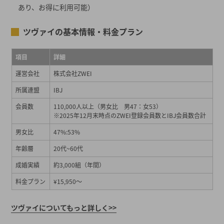
あり、お得に利用可能）
ツヴァイの基本情報・料金プラン
項目
詳細
運営会社
株式会社ZWEI
所属連盟
IBJ
会員数
110,000人以上（男女比 男47：女53）
※2025年12月末時点のZWEI登録会員数とIBJ会員数合計
男女比
47%:53%
年齢層
20代~60代
成婚実績
約3,000組（年間）
料金プラン
¥15,950～
ツヴァイについてもっと詳しく>>