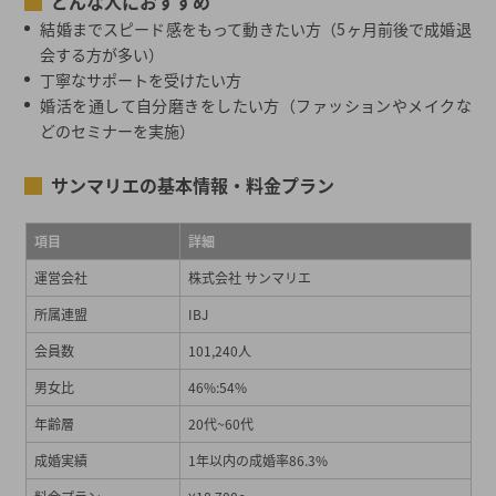
どんな人におすすめ
結婚までスピード感をもって動きたい方（5ヶ月前後で成婚退
会する方が多い）
丁寧なサポートを受けたい方
婚活を通して自分磨きをしたい方（ファッションやメイクな
どのセミナーを実施）
サンマリエの基本情報・料金プラン
項目
詳細
運営会社
株式会社 サンマリエ
所属連盟
IBJ
会員数
101,240人
男女比
46%:54%
年齢層
20代~60代
成婚実績
1年以内の成婚率86.3%