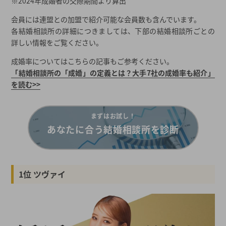
※2024年成婚者の交際期間より算出
福岡県にハイクラス結婚相談所はある？
年代別のおすすめな福岡県の結婚相談所は？
会員には連盟との加盟で紹介可能な会員数も含んでいます。
各結婚相談所の詳細につきましては、下部の結婚相談所ごとの
福岡県の婚活事情とは？
詳しい情報をご覧ください。
福岡県の平均初婚・初産年齢（全国との比較）
成婚率についてはこちらの記事もご参考ください。
福岡県の男女・年齢別平均年収
「結婚相談所の「成婚」の定義とは？大手7社の成婚率も紹介」
福岡県の学歴別平均年収《男性》
を読む>>
福岡県の学歴別平均年収《女性》
福岡県の結婚相談所についてまとめ
まずはお試し！
2026年夏の最新キャンペーン
あなたに合う結婚相談所を診断
都道府県から結婚相談所を探す
結婚相談所一覧から結婚相談所を探す
1位 ツヴァイ