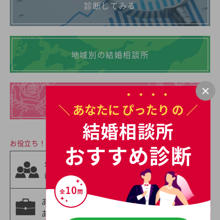
診断してみる
地域別の結婚相談所
イチオシの
＼ あなたに
ぴったり
の ／
結婚相談所一覧
結婚相談所
お役立ち！婚活情報
おすすめ診断
相手の職業から
年齢別の婚活情
選ぶ
報
婚活情報
あなたの職業に
年収別の婚活情
あった婚活情報
報