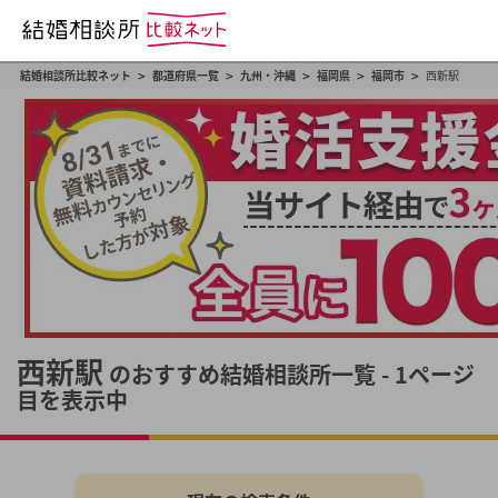
>
>
>
>
>
結婚相談所比較ネット
都道府県一覧
九州・沖縄
福岡県
福岡市
西新駅
西新駅
のおすすめ結婚相談所一覧 - 1ページ
目を表示中