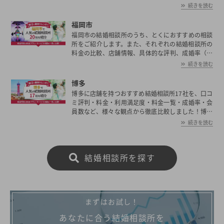
婚実績）、会員数など、結婚相談所に関する情報を
続きを読む
まとめていますのでご参考ください！
福岡市
福岡市の結婚相談所のうち、とくにおすすめの相談
所をご紹介します。また、それぞれの結婚相談所の
料金の比較、店舗情報、具体的な評判、成婚率（成
婚実績）、会員数など、結婚相談所に関する情報を
続きを読む
まとめていますのでご参考ください！
博多
博多に店舗を持つおすすめ結婚相談所17社を、口コ
ミ評判・料金・利用満足度・料金一覧・成婚率・会
員数など、様々な観点から徹底比較しました！博多
の平均初婚年齢は、男性が29.9歳、女性が28.5歳と
続きを読む
男女共に日本全国の平均初婚年齢と比べ低い。あな
たの年収や職業、ご希望に沿った理想の相手を博多
で見つけたいとお考えの方は是非ご覧ください。
結婚相談所を探す
まずはお試し！
あなたに合う結婚相談所を