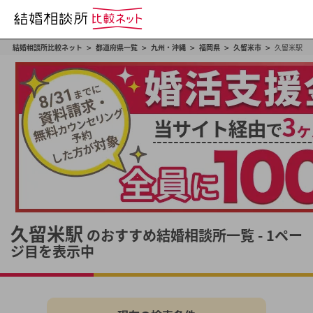
>
>
>
>
>
結婚相談所比較ネット
都道府県一覧
九州・沖縄
福岡県
久留米市
久留米駅
久留米駅
のおすすめ結婚相談所一覧 - 1ペー
ジ目を表示中