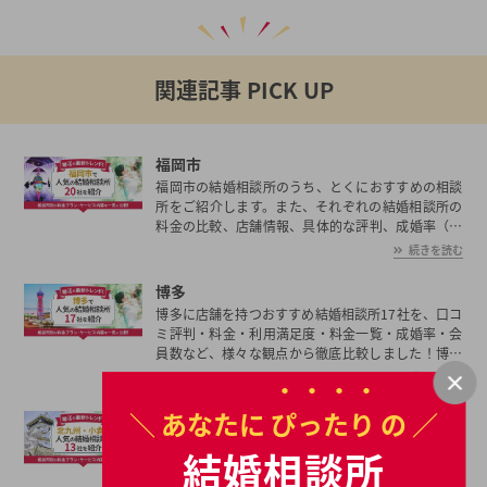
関連記事 PICK UP
福岡市
福岡市の結婚相談所のうち、とくにおすすめの相談
所をご紹介します。また、それぞれの結婚相談所の
料金の比較、店舗情報、具体的な評判、成婚率（成
婚実績）、会員数など、結婚相談所に関する情報を
続きを読む
まとめていますのでご参考ください！
博多
博多に店舗を持つおすすめ結婚相談所17社を、口コ
ミ評判・料金・利用満足度・料金一覧・成婚率・会
員数など、様々な観点から徹底比較しました！博多
の平均初婚年齢は、男性が29.9歳、女性が28.5歳と
続きを読む
男女共に日本全国の平均初婚年齢と比べ低い。あな
たの年収や職業、ご希望に沿った理想の相手を博多
＼ あなたに
ぴったり
の ／
北九州・小倉
で見つけたいとお考えの方は是非ご覧ください。
今回は北九州・小倉のおすすめ結婚相談所13社を、
結婚相談所
口コミや料金・利用満足度などから徹底比較！北九
州や小倉で結婚相談所を探している人は参考にして