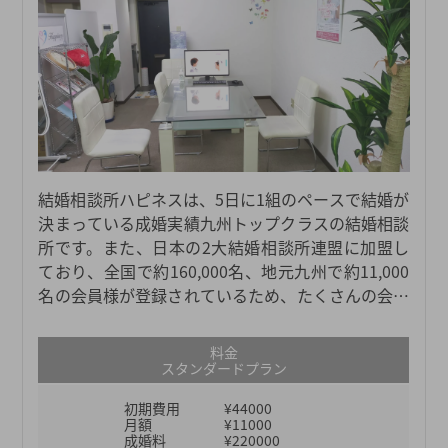
結婚相談所ハピネスは、5日に1組のペースで結婚が
決まっている成婚実績九州トップクラスの結婚相談
所です。また、日本の2大結婚相談所連盟に加盟し
ており、全国で約160,000名、地元九州で約11,000
名の会員様が登録されているため、たくさんの会員
様の中から自分に合った結婚相手を探すことができ
ます。地元の会員数が多く、きめ細かい婚活サポー
料金
トを行っている結婚相談所ハピネスだからこそ、業
スタンダードプラン
界内でも圧倒的に高い成婚実績を出し続けることが
初期費用
¥44000
できています。「婚活を運やご縁まかせにしない」
月額
¥11000
「確実に結果につながるサポートを行う」をモット
成婚料
¥220000