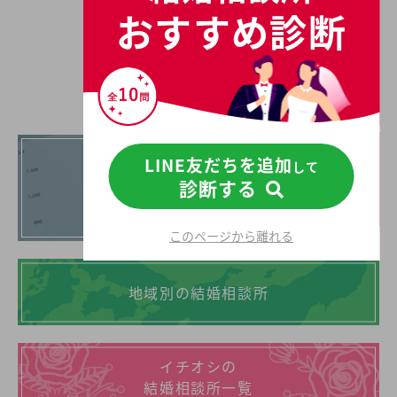
ください。
おすすめ診断
続きを読む
結婚相談所を探す
まずはお試し！
LINE友だちを追加
して
あなたに合う結婚相談所を
診断する
診断してみる
このページから離れる
地域別の結婚相談所
イチオシの
結婚相談所一覧