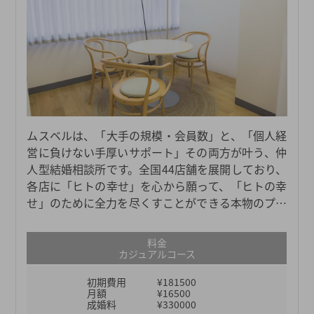
ムスベルは、「大手の規模・会員数」と、「個人経
営に負けない手厚いサポート」その両方が叶う、仲
人型結婚相談所です。全国44店舗を展開しており、
各店に「ヒトの幸せ」を心から願って、「ヒトの幸
せ」のために全力を尽くすことができる本物のプロ
仲人たちがおります。日々担当会員様お一人おひと
りの幸せを真剣に考え、真摯に向き合い、親身に寄
料金
り添い、全力でサポートしているからこそ、これま
カジュアルコース
でにマニュアルにはない柔軟なサポートも数多く見
初期費用
¥181500
てきました。それがなければ成婚につながらなかっ
月額
¥16500
たという事例も数多くございます。ムスベルの仲人
成婚料
¥330000