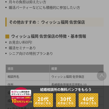
月々の負担は抑えたい方
婚活パーティーなどにも積極的に参加したい方
その他おすすめ： ウィッシュ福岡 佐世保店
ウィッシュ福岡 佐世保店の特徴・基本情報
お見合い料0円!
婚活セミナーあり
シニア向けの特別プランあり
項目
概要
相談所名
ウィッシュ福岡 佐世保店
住所
長崎県佐世保市京坪町6-10
結婚相談所の無料パンフをもらう
会員数
128,000人
20代
30代
40代
成婚実績
非公開
の方はこちら
の方はこちら
の方はこちら
6ヶ月の活動費の目安
約15万円