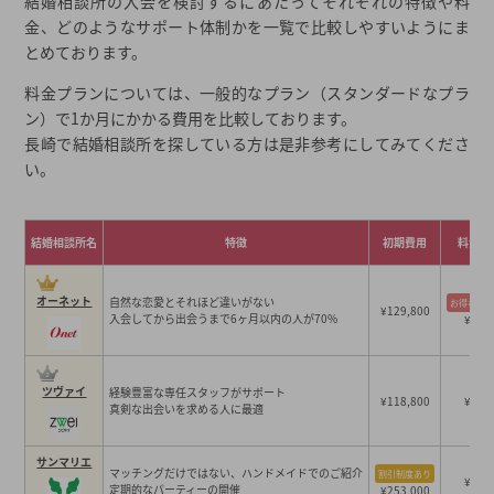
結婚相談所の入会を検討するにあたってそれぞれの特徴や料
その他おすすめ： 結婚相談所ハッピーティアラ長崎支店
金、どのようなサポート体制かを一覧で比較しやすいようにま
長崎県の地域密着型の結婚相談所 安い順ランキング
とめております。
料金プランについては、一般的なプラン（スタンダードなプラ
長崎県でおすすめの結婚相談所11社の料金一覧
ン）で1か月にかかる費用を比較しております。
長崎県でおすすめの結婚相談所 会員数ランキング
長崎で結婚相談所を探している方は是非参考にしてみてくださ
年齢や性別など、会員層の傾向も要チェック！
い。
長崎県内で結婚相談所が多い地域
佐世保市
結婚相談所名
特徴
初期費用
料金プ
結婚相談所の選び方
オーネット
自然な恋愛とそれほど違いがない
お得なプ
¥129,800
結婚相談所を安く利用できる賢い方法
入会してから出会うまで6ヶ月以内の人が70%
¥19,
20代なら迷わず大手の割引プラン！
最新のキャンペーン情報をチェック！
ツヴァイ
経験豊富な専任スタッフがサポート
¥118,800
¥15,
婚活支援金が受けられるところを経由して入会！
真剣な出会いを求める人に最適
結婚相談所選び、最初の一歩に迷ったら一括資料請求
サンマリエ
マッチングだけではない、ハンドメイドでのご紹介
割引制度あり
¥18,
定期的なパーティーの開催
結婚相談所を検討中なら要チェック！長崎県の婚活事情
¥253,000