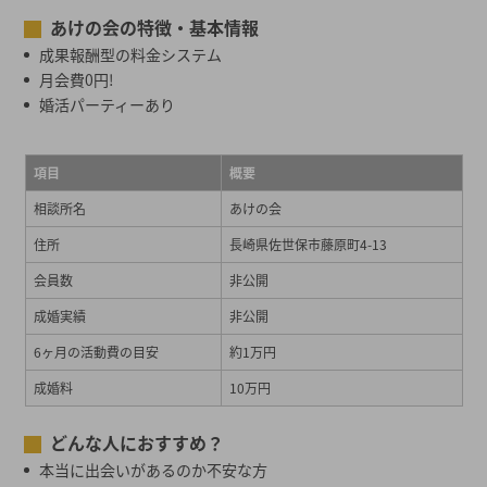
あけの会の特徴・基本情報
成果報酬型の料金システム
月会費0円!
婚活パーティーあり
項目
概要
相談所名
あけの会
住所
長崎県佐世保市藤原町4-13
会員数
非公開
成婚実績
非公開
6ヶ月の活動費の目安
約1万円
成婚料
10万円
どんな人におすすめ？
本当に出会いがあるのか不安な方