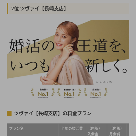
2位 ツヴァイ【長崎支店】
ツヴァイ【長崎支店】の料金プラン
プラン名
半年の婚活費
（内訳）
（内訳）
（
入会金
月会費
成