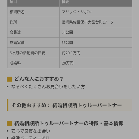
項目
概要
相談所名
マリッジ・リボン
住所
長崎県佐世保市大岳台町17－5
会員数
非公開
成婚実績
非公開
6ヶ月の活動費の目安
約20.1万円
成婚料
20万円
どんな人におすすめ？
なるべくたくさんお見合いをしたい方
その他おすすめ： 結婚相談所トゥルーパートナー
結婚相談所トゥルーパートナーの特徴・基本情報
安心で良質な出会い
婚活パーティーあり