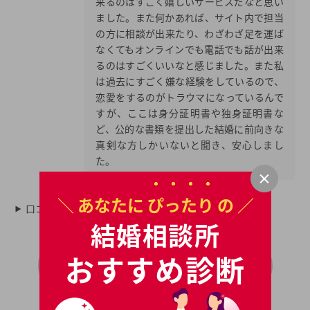
来るのはすごく嬉しいサービスだなと思い
ました。また何かあれば、サイト内で担当
の方に相談が出来たり、わざわざ足を運ば
なくてもオンラインでも電話でも話が出来
るのはすごくいいなと感じました。また私
は過去にすごく嫌な経験をしているので、
恋愛をするのがトラウマになっているんで
すが、ここは身分証明書や独身証明書な
ど、公的な書類を提出した結婚に前向きな
真剣な方しかいないと聞き、安心しまし
た。
＼ あなたに
ぴったり
の ／
口コミをさらに表示
結婚相談所
＼ 無料 ／
おすすめ診断
ツヴァイのパンフはこちら