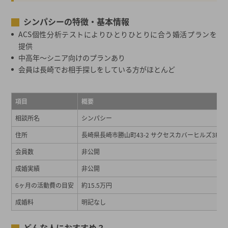
シンパシーの特徴・基本情報
ACS個性分析テストによりひとりひとりに合う婚活プランを
提供
中高年～シニア向けのプランあり
会員は長崎でお相手探しをしている方がほとんど
項目
概要
相談所名
シンパシー
住所
長崎県長崎市勝山町43-2 サクセスカバーヒルズ3F
会員数
非公開
成婚実績
非公開
6ヶ月の活動費の目安
約15.5万円
成婚料
明記なし
どんな人におすすめ？