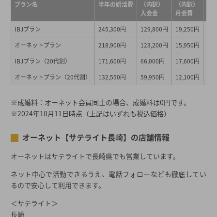
プラン名
半年の婚活費
（内訳）
（内訳）
（
入会金
月会費
成
IBJプラン
245,300円
129,800円
19,250円
22
オーネットプラン
218,900円
123,200円
15,950円
0円
IBJプラン（20代割）
171,600円
66,000円
17,600円
22
オーネットプラン（20代割）
132,550円
59,950円
12,100円
0円
※成婚料：オーネット会員同士の場合、成婚料は0円です。
※2024年10月11日時点（上記はいずれも税込価格）
オーネット【サテライト長崎】の店舗情報
オーネットはサテライトで長崎県でも営業しています。
ネット中心で活動できるうえ、電話フォローなども徹底してい
るので安心して利用できます。
＜サテライト＞
長崎