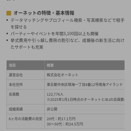
オーネットの特徴・基本情報
データマッチングやプロフィール検索・写真検索などで相手
を探せる
パーティーやイベントを年間3,100回以上も開催
挙式費用や引っ越し費用の割引など、成婚後の新生活に向け
たサポートも充実
項目
概要
運営会社
株式会社オーネット
本社住所
東京都中央区晴海一丁目8番12号晴海アイランド トリ
会員数
122,776人
※2025年1月1日時点のオーネットとIBJの会員数の
成婚実績
非公開
6ヶ月の活動費の目安
20代：約17.1万円
30～50代：約24.5万円