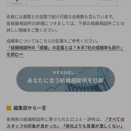
長崎県の平均初婚（全国との比較）
会員には連盟との加盟で紹介可能な会員数も含んでいます。
簡単には結婚できない！？長崎県の婚活体験談・口コミ
各結婚相談所の詳細につきましては、下部の結婚相談所ごとの
好きになった人は、同居希望でした（31歳／家事手伝い）
詳しい情報をご覧ください。
婚活パーティーで、人生経験（30歳／家事手伝い）
成婚率についてはこちらの記事もご参考ください。
2026年夏の最新キャンペーン
「結婚相談所の「成婚」の定義とは？大手7社の成婚率も紹介」
都道府県から結婚相談所を探す
を読む>>
結婚相談所一覧から結婚相談所を探す
まずはお試し！
あなたに合う結婚相談所を診断
編集部から一言
長崎県の結婚相談所に寄せられた口コミ・評判は、
「すべての
スタッフの印象が良かった」「他社よりも営業が激しくない」