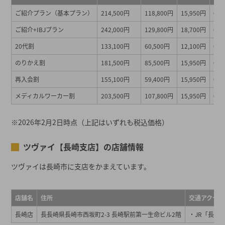
ご紹介プラン（基本プラン）
214,500円
118,800円
15,950円
0円
ご紹介+IBJプラン
242,000円
129,800円
18,700円
0～
20代割
133,100円
60,500円
12,100円
0円
のりかえ割
181,500円
85,500円
15,950円
0円
再入会割
155,100円
59,400円
15,950円
0円
メディカルワーカー割
203,500円
107,800円
15,950円
0円
※2026年2月2日時点（上記はいずれも税込価格）
ツヴァイ【長崎支店】の店舗情報
ツヴァイは長崎市に支店をかまえています。
店舗名
住所
交通アクセス
長崎店
長長崎県長崎市西坂町2-3 長崎駅前第一生命ビル2階
・JR「長崎駅