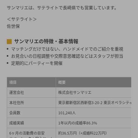
サンマリエは、サテライトで長崎県でも営業しています。
＜サテライト＞
佐世保
サンマリエの特徴・基本情報
マッチングだけではない、ハンドメイドでのご紹介を重視
お見合いの日程調整や交際意思確認などはスタッフが担当
定期的にパーティーを開催
項目
概要
運営会社
株式会社サンマリエ
本社住所
東京都新宿区西新宿3-20-2 東京オペラシティタ
会員数
101,240人
成婚実績
1年以内の成婚率86.3%
6ヶ月の活動費の目安
約36.5万円（+成婚料22万円）