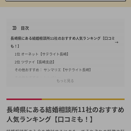
目次
長崎県にある結婚相談所11社のおすすめ人気ランキング【口コミ
も！】
1位 オーネット【サテライト長崎】
2位 ツヴァイ【長崎支店】
その他おすすめ： サンマリエ【サテライト長崎】
その他おすすめ： シンパシー
もっと見る
その他おすすめ： オフィスピュア
その他おすすめ： ブライダルかない
その他おすすめ： マリッジ・リボン
長崎県にある結婚相談所11社のおすすめ
その他おすすめ： 結婚相談所トゥルーパートナー
人気ランキング【口コミも！】
その他おすすめ： あけの会
その他おすすめ： ウィッシュ福岡 佐世保店