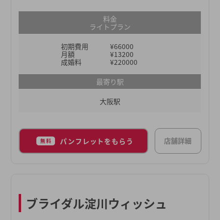
にあった活動方法を選べることや、ご紹介会員数の
多さ・男女のサポートスタッフによる手厚いサポー
料金
トになります。入会前面談にてご希望の活動方法や
ライトプラン
理想のお相手をお伺いし、お写真を含めたプロフィ
初期費用
¥66000
ール作成から、お見合い・交際後のご相談まで対面
月額
¥13200
やLINE、オンラインなどご希望に合わせて気軽に相
成婚料
¥220000
談できる環境もご用意しております。詳しくはぜ
最寄り駅
ひ、無料相談にお越しください。
大阪駅
店舗詳細
パンフレットをもらう
無料
ブライダル淀川ウィッシュ