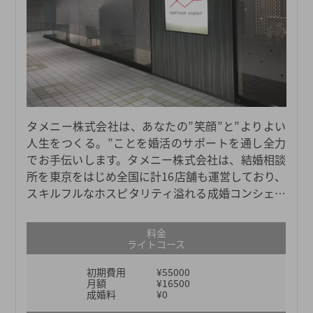
タメニー株式会社は、あなたの”笑顔”と”よりよい
人生をつくる。”ことを婚活のサポートを通し全力
でお手伝いします。タメニー株式会社は、結婚相談
所を東京をはじめ全国に計16店舗も運営しており、
スキルフルなホスピタリティ溢れる成婚コンシェル
ジュが多く所属しています。実際に店舗に足を運ん
でいただくことで実感できることがたくさんござい
料金
ますので、結婚相談所に入会を検討している方や、
ライトコース
費用やサービス内容についてよくわからない方は、
初期費用
¥55000
まずは弊社の無料の個別相談会にお越しください。
月額
¥16500
無料個別相談会では、あなたの結婚観や出会いの状
成婚料
¥0
況などを伺いながら、分かりやすく説明いたしま