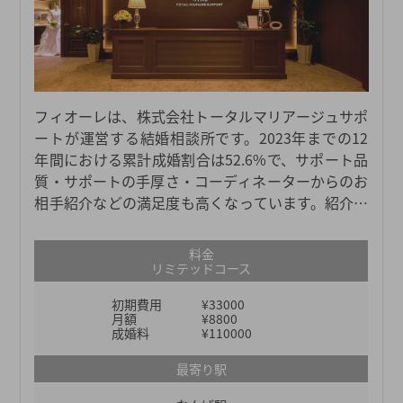
フィオーレは、株式会社トータルマリアージュサポ
ートが運営する結婚相談所です。2023年までの12
年間における累計成婚割合は52.6%で、サポート品
質・サポートの手厚さ・コーディネーターからのお
相手紹介などの満足度も高くなっています。紹介対
象となる会員数が87,000人以上と多いため、自分の
希望条件に合ったお相手と出会える可能性も高いで
料金
す。年齢層は男女ともに20～30代が多く、大学・大
リミテッドコース
学院卒の方が約60%を占めています。フィオーレは
初期費用
¥33000
「成婚にこだわった婚活サービスを提供する」をコ
月額
¥8800
ンセプトにしていますが、挙式や新居、ライフプラ
成婚料
¥110000
ンニングなどの成婚後のサービスも魅力です。
最寄り駅