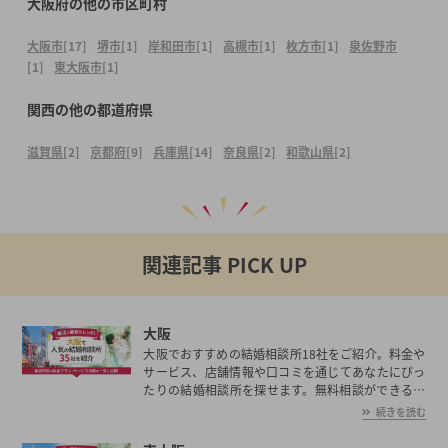
大阪府の他の市区町村
大阪市
[17]
堺市
[1]
岸和田市
[1]
高槻市
[1]
枚方市
[1]
泉佐野市
[1]
東大阪市
[1]
関西の他の都道府県
滋賀県
[2]
京都府
[9]
兵庫県
[14]
奈良県
[2]
和歌山県
[2]
関連記事 PICK UP
大阪
大阪でおすすめの結婚相談所18社をご紹介。料金や
サービス、店舗情報や口コミを通じてあなたにぴっ
たりの結婚相談所を探せます。無料相談ができる結
婚相談所も集めたのでぜひ参考にしてみてくださ
続きを読む
い。