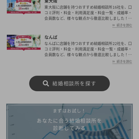
東大阪
東大阪に店舗を持つおすすめ結婚相談所16社を、口
コミ評判・料金・利用満足度・料金一覧・成婚率・
会員数など、様々な観点から徹底比較しました！東
大阪の平均初婚年齢は、男性が30.4歳、女性が28.8
続きを読む
歳と男女共に日本全国の平均初婚年齢と比べ高い。
あなたの年収や職業、ご希望に沿った理想の相手を
なんば
東大阪で見つけたいとお考えの方は是非ご覧くださ
なんばに店舗を持つおすすめ結婚相談所22社を、口
い。
コミ評判・料金・利用満足度・料金一覧・成婚率・
会員数など、様々な観点から徹底比較しました！な
んばの平均初婚年齢は、男性が30.4歳、女性が28.8
続きを読む
歳と男女共に日本全国の平均初婚年齢と比べ高い。
あなたの年収や職業、ご希望に沿った理想の相手を
なんばで見つけたいとお考えの方は是非ご覧くださ
結婚相談所を探す
い。
まずはお試し！
あなたに合う結婚相談所を
診断してみる