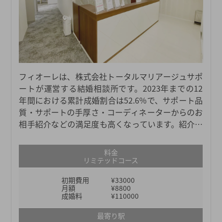
フィオーレは、株式会社トータルマリアージュサポ
ートが運営する結婚相談所です。2023年までの12
年間における累計成婚割合は52.6%で、サポート品
質・サポートの手厚さ・コーディネーターからのお
相手紹介などの満足度も高くなっています。紹介対
象となる会員数が87,000人以上と多いため、自分の
希望条件に合ったお相手と出会える可能性も高いで
料金
す。年齢層は男女ともに20～30代が多く、大学・大
リミテッドコース
学院卒の方が約60%を占めています。フィオーレは
初期費用
¥33000
「成婚にこだわった婚活サービスを提供する」をコ
月額
¥8800
ンセプトにしていますが、挙式や新居、ライフプラ
成婚料
¥110000
ンニングなどの成婚後のサービスも魅力です。
最寄り駅