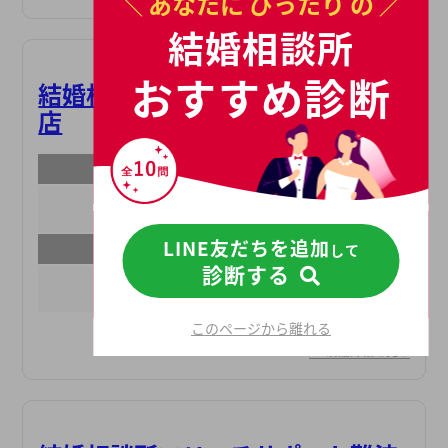
＼ あなたに
ぴったり
の ／
結婚相談所
おすすめ診断
結婚相談所マリッヂサポート梅田
店
所在地
大阪府大阪市北区鶴野町1-3安田ビル503
LINE友だちを追加
最寄り駅
して
診断する
大阪梅田駅
このページから離れる
店舗詳細を見る