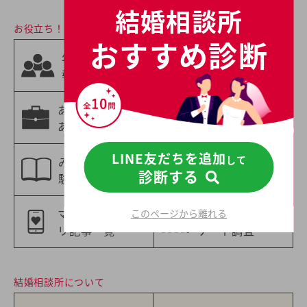
結婚相談所
お役立ち！婚活情報
おすすめ診断
相手の職業から
年齢別の婚活情
選ぶ
報
婚活情報
あなたの職業に
年収別の婚活情
あった婚活情報
報
LINE友だちを追加
して
みんなの婚活体
特集一覧
診断する
験談
マッチングアプ
婚活意識のアン
このページから離れる
リ記事一覧
ケート調査
結婚相談所について