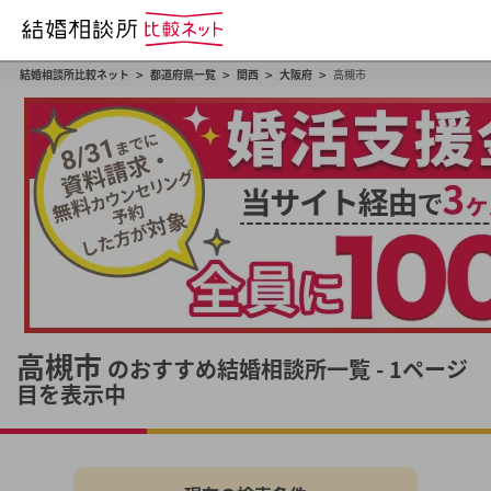
>
>
>
>
結婚相談所比較ネット
都道府県一覧
関西
大阪府
高槻市
高槻市
のおすすめ結婚相談所一覧 - 1ページ
目を表示中