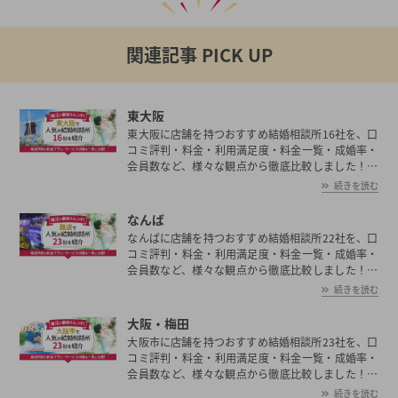
関連記事 PICK UP
東大阪
東大阪に店舗を持つおすすめ結婚相談所16社を、口
コミ評判・料金・利用満足度・料金一覧・成婚率・
会員数など、様々な観点から徹底比較しました！東
大阪の平均初婚年齢は、男性が30.4歳、女性が28.8
続きを読む
歳と男女共に日本全国の平均初婚年齢と比べ高い。
あなたの年収や職業、ご希望に沿った理想の相手を
なんば
東大阪で見つけたいとお考えの方は是非ご覧くださ
なんばに店舗を持つおすすめ結婚相談所22社を、口
い。
コミ評判・料金・利用満足度・料金一覧・成婚率・
会員数など、様々な観点から徹底比較しました！な
んばの平均初婚年齢は、男性が30.4歳、女性が28.8
続きを読む
歳と男女共に日本全国の平均初婚年齢と比べ高い。
あなたの年収や職業、ご希望に沿った理想の相手を
大阪・梅田
なんばで見つけたいとお考えの方は是非ご覧くださ
大阪市に店舗を持つおすすめ結婚相談所23社を、口
い。
コミ評判・料金・利用満足度・料金一覧・成婚率・
会員数など、様々な観点から徹底比較しました！大
阪市の平均初婚年齢は、男性が30.4歳、女性が28.8
続きを読む