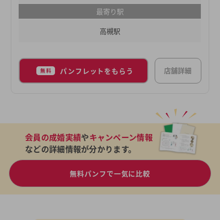
た方のご入会をお待ちしております。大阪駅、京都
最寄り駅
駅からのアクセスが便利な、高槻駅近にある結婚相
談所です！
高槻駅
店舗詳細
パンフレットをもらう
無料
会員の成婚実績
や
キャンペーン情報
などの詳細情報が分かります。
無料パンフで一気に比較