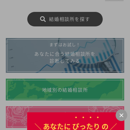
歳と男女共に日本全国の平均初婚年齢と比べ高い。
あなたの年収や職業、ご希望に沿った理想の相手を
大阪市で見つけたいとお考えの方は是非ご覧くださ
結婚相談所を探す
い。
まずはお試し！
あなたに合う結婚相談所を
診断してみる
地域別の結婚相談所
イチオシの
結婚相談所一覧
＼ あなたに
ぴったり
の ／