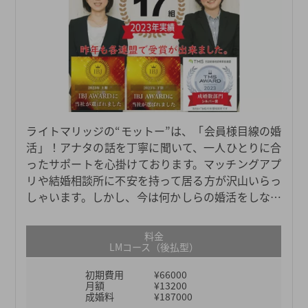
ライトマリッジの“モットー”は、「会員様目線の婚
活」！アナタの話を丁寧に聞いて、一人ひとりに合
ったサポートを心掛けております。マッチングアプ
リや結婚相談所に不安を持って居る方が沢山いらっ
しゃいます。しかし、今は何かしらの婚活をしなけ
れば出逢いがない時代。「結婚したいけど、どうし
たらいいか判らない」「結婚相談所に興味はある」
料金
「安心した出逢いさえあれば結婚できると思う」と
LMコース（後払型）
いう方、ぜひ一度お話させてください。ライトマリ
初期費用
¥66000
ッジは営業電話・勧誘をいたしません。むしろ「ラ
月額
¥13200
イトマリッジでやってみたい！」と思ってくださっ
成婚料
¥187000